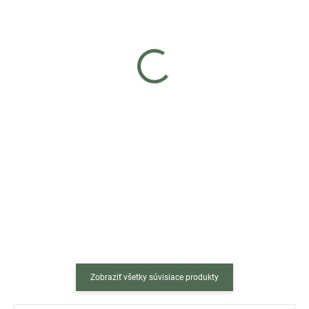
Skladom
Skladom
(>5 ks)
(>5 ks)
Závesné hojdacie kreslo
Závesné hojdacie kreslo
ELBA - sivé + sivé vankúše
PORTO - čierne + sivé
vankúše
€149
€149
Do košíka
Do košíka
Pri kúpe závesného kresla získaš
Pri kúpe závesného kresla získaš
50 % zľavu na obal s kódom
50 % zľavu na obal s kódom
"obal50"! Elegantné sivé závesné
"obal50"! Elegantné čierne
hojdacie kreslo ELBA so
závesné hojdacie kreslo
sivými vankúšmi je ideálne na...
PORTO so sivými vankúšmi
je ideálne na...
Zobraziť všetky súvisiace produkty