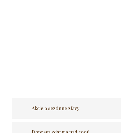
Pridať do košíka
RELAXAČNÉ POHODLIE A FUNKČNOSŤ
Ležadlo bolo navrhnuté tak, aby prinášalo veľa radosti z
odpočinku a zároveň bolo funkčné a kvalitne vyrobené.
Vďaka
takémuto spojeniu máte pred sebou ideálnu ponuku na letné
výlety, relax v záhrade, na terase a dokonca aj na
balkóne.
Kovová konštrukcia a odolné opláštenie spôsobujú, že
ležadlo zostane s vami na mnoho sezón.
OPÝTAŤ SA
Akcie a sezónne zľavy
Doprava zdarma nad 200€