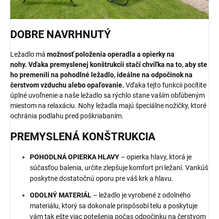
DOBRE NAVRHNUTÝ
Ležadlo má
možnosť položenia operadla a opierky na
nohy.
Vďaka premyslenej konštrukcii stačí chvíľka na to, aby ste
ho premenili na pohodlné ležadlo, ideálne na odpočinok na
čerstvom vzduchu alebo opaľovanie.
Vďaka tejto funkcii pocítite
úplné uvoľnenie a naše ležadlo sa rýchlo stane vaším obľúbeným
miestom na relaxáciu. Nohy ležadla majú špeciálne nožičky, ktoré
ochránia podlahu pred poškriabaním.
PREMYSLENÁ KONŠTRUKCIA
POHODLNÁ OPIERKA HLAVY
– opierka hlavy, ktorá je
súčasťou balenia, určite zlepšuje komfort pri ležaní. Vankúš
poskytne dostatočnú oporu pre váš krk a hlavu.
ODOLNÝ MATERIÁL
– ležadlo je vyrobené z odolného
materiálu, ktorý sa dokonale prispôsobí telu a poskytuje
vám tak ešte viac potešenia počas odpočinku na čerstvom