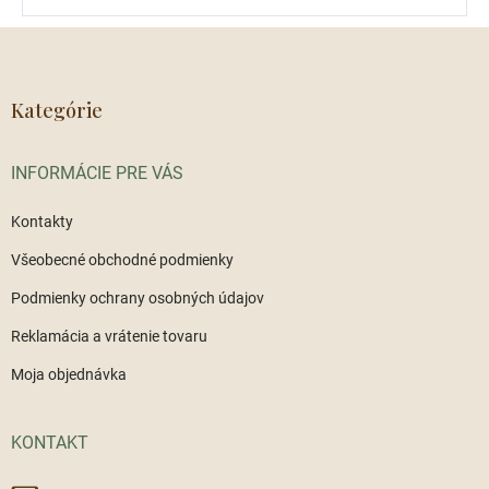
Z
á
p
ä
Kategórie
t
i
INFORMÁCIE PRE VÁS
e
Kontakty
Všeobecné obchodné podmienky
Podmienky ochrany osobných údajov
Reklamácia a vrátenie tovaru
Moja objednávka
KONTAKT