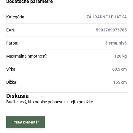
Dodatočné parametre
Kategória
:
ZÁHRADNÉ LEHÁTKA
EAN
:
5903769975785
Farba
:
čierna, sivá
Maximálna hmotnosť
:
120 kg
Šírka
:
60,5 cm
Dĺžka
:
155 cm
Diskusia
Buďte prvý, kto napíše príspevok k tejto položke.
Pridať komentár