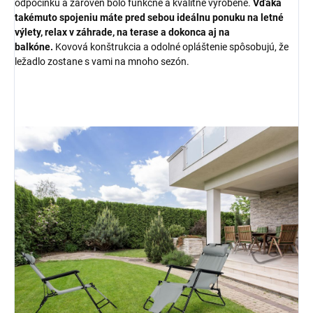
odpočinku a zároveň bolo funkčné a kvalitne vyrobené.
Vďaka
takémuto spojeniu máte pred sebou ideálnu ponuku na letné
výlety, relax v záhrade, na terase a dokonca aj na
balkóne.
Kovová konštrukcia a odolné opláštenie spôsobujú, že
ležadlo zostane s vami na mnoho sezón.