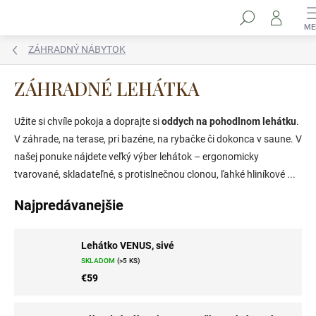
Prejsť
Hľadať
na
obsah
ZÁHRADNÝ NÁBYTOK
ZÁHRADNÉ LEHÁTKA
Užite si chvíle pokoja a doprajte si
oddych na pohodlnom lehátku
.
V záhrade, na terase, pri bazéne, na rybačke či dokonca v saune. V
našej ponuke nájdete veľký výber lehátok – ergonomicky
tvarované, skladateľné, s protislnečnou clonou, ľahké hliníkové ...
Najpredávanejšie
Lehátko VENUS, sivé
SKLADOM
(>5 KS)
€59