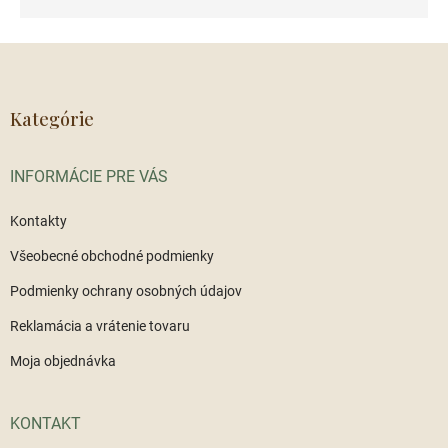
Z
á
p
ä
Kategórie
t
i
INFORMÁCIE PRE VÁS
e
Kontakty
Všeobecné obchodné podmienky
Podmienky ochrany osobných údajov
Reklamácia a vrátenie tovaru
Moja objednávka
KONTAKT