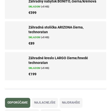
Záhradný nábytok BONITO, čierna/krémová
SKLADOM
(>5 KS)
€599
Záhradná stolička ARIZONA čierna,
technoratan
SKLADOM
(>5 KS)
€89
Záhradné kreslo LARGO čierne/hnedé
technoratan
SKLADOM
(>5 KS)
€199
R
a
ODPORÚČAME
NAJLACNEJŠIE
NAJDRAHŠIE
d