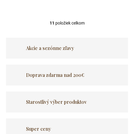
Štyri pohodlné kreslá,
praktické taburetky...
11
položiek celkom
O
v
l
á
Akcie a sezónne zľavy
d
a
c
i
e
Doprava zdarma nad 200€
p
r
v
k
y
Starostlivý výber produktov
v
ý
p
i
s
Super ceny
u