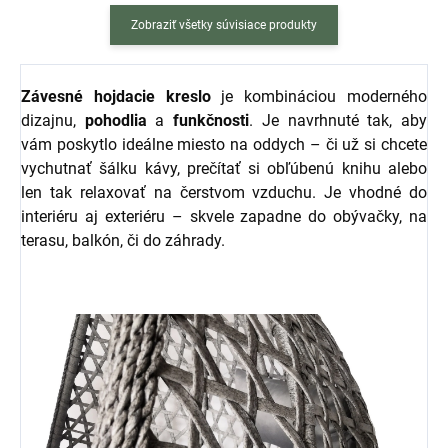
Zobraziť všetky súvisiace produkty
Závesné
hojdacie
kreslo
je kombináciou moderného
dizajnu,
pohodlia
a
funkčnosti
. Je navrhnuté tak, aby
vám poskytlo ideálne miesto na oddych – či už si chcete
vychutnať šálku kávy, prečítať si obľúbenú knihu alebo
len tak relaxovať na čerstvom vzduchu. Je vhodné do
interiéru aj exteriéru – skvele zapadne do obývačky, na
terasu, balkón, či do záhrady.