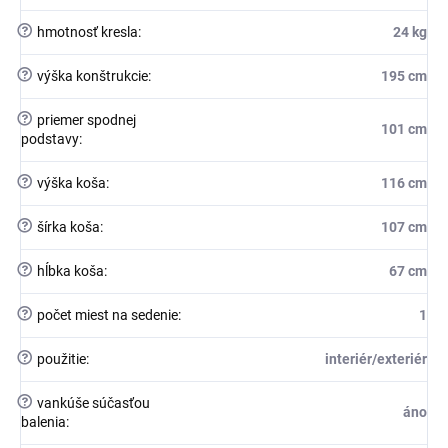
?
hmotnosť kresla
:
24 kg
?
výška konštrukcie
:
195 cm
?
priemer spodnej
101 cm
podstavy
:
?
výška koša
:
116 cm
?
šírka koša
:
107 cm
?
hĺbka koša
:
67 cm
?
počet miest na sedenie
:
1
?
použitie
:
interiér/exteriér
?
vankúše súčasťou
áno
balenia
: