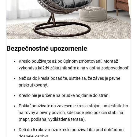
Bezpečnostné upozornenie
Kreslo používajte až po úplnom zmontovaní. Montáž
vykonáva každý zákazník sám a na vlastnú zodpovednosť.
Než sa do kresla posadíte, uistite sa, že záves je pevne
priskrutkovaný.
Kreslo nie je určené na prudké hojdanie do strán.
Pokiaľ používate na zavesenie kresla stojan, umiestnite ho
na rovný a pevný povrch, kde bude jeho pozícia stabilná
(napr. podlaha, vydláždená terasa).
Deti do 6 rokov môžu kreslo používať iba pod dohľadom
dospelej osoby!