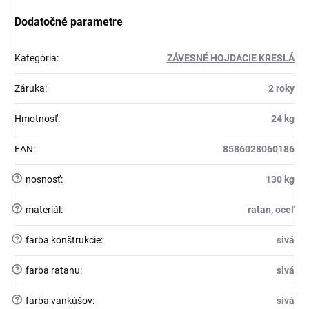
Dodatočné parametre
Kategória
:
ZÁVESNÉ HOJDACIE KRESLÁ
Záruka
:
2 roky
Hmotnosť
:
24 kg
EAN
:
8586028060186
?
nosnosť
:
130 kg
?
materiál
:
ratan, oceľ
?
farba konštrukcie
:
sivá
?
farba ratanu
:
sivá
?
farba vankúšov
:
sivá