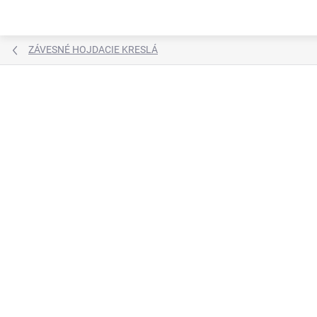
Prejsť
na
obsah
ZÁVESNÉ HOJDACIE KRESLÁ
Neohodnotené
Podrobnosti hodnotenia