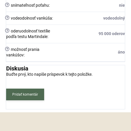
?
snímateľnosť poťahu
:
nie
?
vodeodolnosť vankúša
:
vodeodolný
?
oderuodolnosť textílie
95 000 oderov
podľa testu Martindale
:
?
možnosť prania
áno
vankúšov
:
Diskusia
Buďte prvý, kto napíše príspevok k tejto položke.
Pridať komentár
Z
á
p