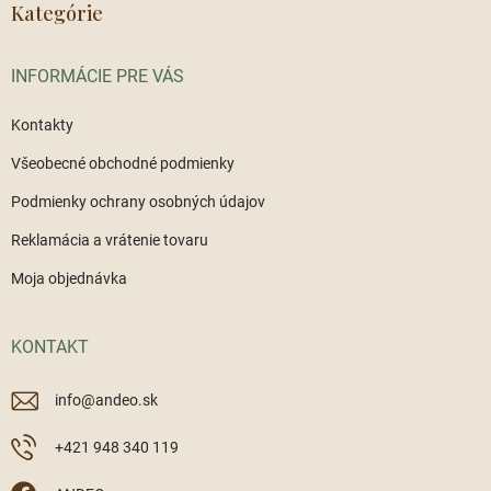
ä
Kategórie
t
i
INFORMÁCIE PRE VÁS
e
Kontakty
Všeobecné obchodné podmienky
Podmienky ochrany osobných údajov
Reklamácia a vrátenie tovaru
Moja objednávka
KONTAKT
info
@
andeo.sk
+421 948 340 119