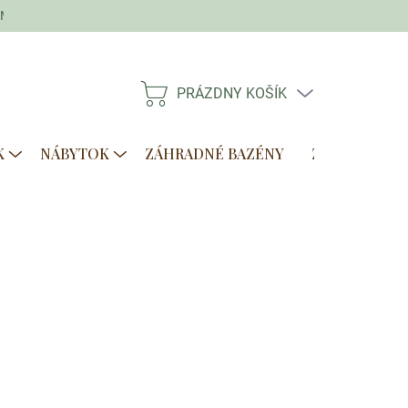
Moja objednávka
PRÁZDNY KOŠÍK
NÁKUPNÝ
KOŠÍK
K
NÁBYTOK
ZÁHRADNÉ BAZÉNY
ZVÝHODNENÉ
Pridať do košíka