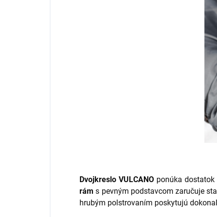
Dvojkreslo
VULCANO
ponúka dostatok p
rám
s pevným podstavcom zaručuje stabil
hrubým polstrovaním poskytujú dokona