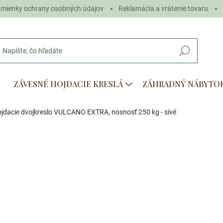
mienky ochrany osobných údajov
Reklamácia a vrátenie tovaru
Hľadať
ZÁVESNÉ HOJDACIE KRESLÁ
ZÁHRADNÝ NÁBYTO
jdacie dvojkreslo VULCANO EXTRA, nosnosť 250 kg - sivé
otenia
€299
€259
Jednotková
SKLADOM
(>5 KS)
cena:
−
+