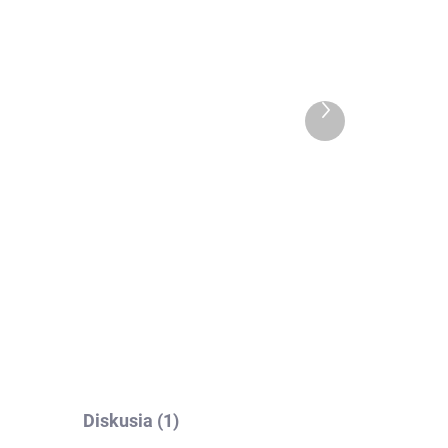
ladom
Skladom
>5 ks)
(>5 ks)
Závesné hojdacie kreslo
ELBA - sivé + sivé vankúše
Ďalší
€149
produkt
Do košíka
Pri kúpe závesného kresla získaš
50 % zľavu na obal s kódom
aš
"obal50"! Elegantné sivé závesné
hojdacie kreslo ELBA so
sivými vankúšmi je ideálne na...
cie
Diskusia (1)