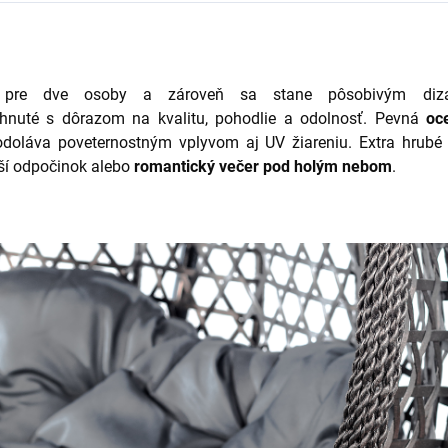
 pre dve osoby a zároveň sa stane pôsobivým diza
hnuté s dôrazom na kvalitu, pohodlie a odolnosť. Pevná
oc
 odoláva poveternostným vplyvom aj UV žiareniu. Extra hrub
ší odpočinok alebo
romantický večer pod holým nebom
.