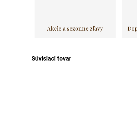
Akcie a sezónne zľavy
Dop
Súvisiaci tovar