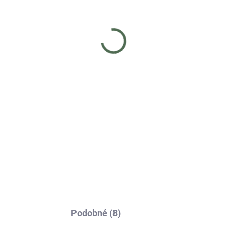
Skladom
Sk
(>5 ks)
(
esné hojdacie
Závesné hojdacie
jkreslo VALENCIA -
dvojkreslo MILÁNO -
rno červené
čierno sivé
9
€229
Do košíka
Do košíka
úpe závesného kresla získaš
Pri kúpe závesného kresla získ
zľavu na obal s kódom
50 % zľavu na obal s kódom
l50"! + DOPRAVA ZDARMA
"obal50"! + DOPRAVA ZDARMA
ntné čierne závesné hojdacie
Elegantné čierne závesné hojda
reslo VALENCIA s...
dvojkreslo MILÁNO so sivými
vankúšmi...
Podobné (8)