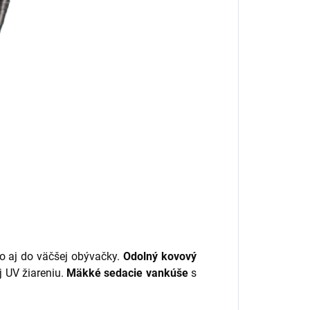
bo aj do väčšej obývačky.
Odolný kovový
j UV žiareniu.
Mäkké sedacie vankúše
s