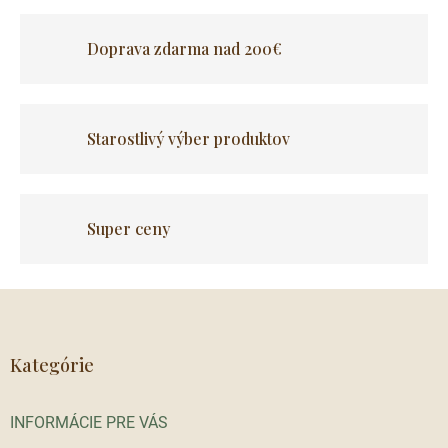
i
e
Doprava zdarma nad 200€
p
r
v
k
y
Starostlivý výber produktov
v
ý
p
i
s
Super ceny
u
Z
á
p
ä
Kategórie
t
i
INFORMÁCIE PRE VÁS
e