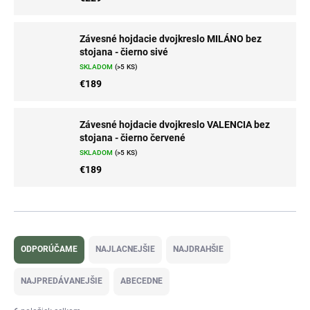
Závesné hojdacie dvojkreslo MILÁNO bez
stojana - čierno sivé
SKLADOM
(>5 KS)
€189
Závesné hojdacie dvojkreslo VALENCIA bez
stojana - čierno červené
SKLADOM
(>5 KS)
€189
R
a
ODPORÚČAME
NAJLACNEJŠIE
NAJDRAHŠIE
d
e
NAJPREDÁVANEJŠIE
ABECEDNE
n
i