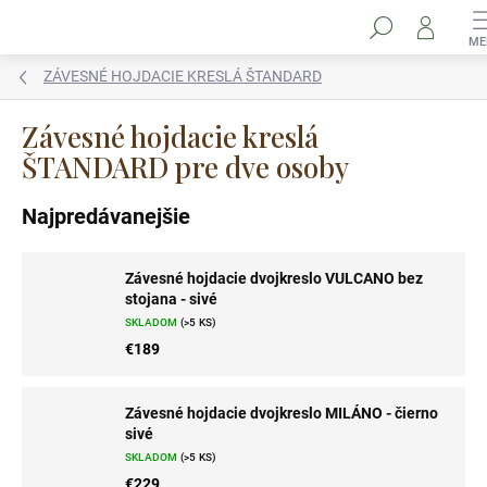
Prejsť
Hľadať
na
obsah
ZÁVESNÉ HOJDACIE KRESLÁ ŠTANDARD
Závesné hojdacie kreslá
ŠTANDARD pre dve osoby
Najpredávanejšie
Závesné hojdacie dvojkreslo VULCANO bez
stojana - sivé
SKLADOM
(>5 KS)
€189
Závesné hojdacie dvojkreslo MILÁNO - čierno
sivé
SKLADOM
(>5 KS)
€229