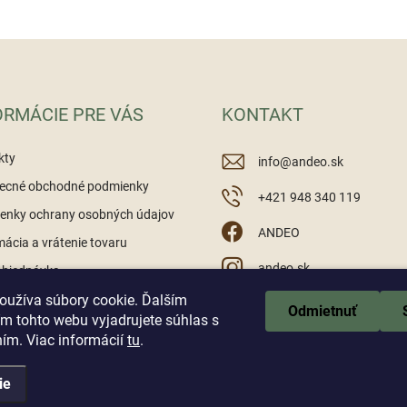
i
s
u
ORMÁCIE PRE VÁS
KONTAKT
kty
info
@
andeo.sk
ecné obchodné podmienky
+421 948 340 119
enky ochrany osobných údajov
ANDEO
ácia a vrátenie tovaru
andeo.sk
objednávka
oužíva súbory cookie. Ďalším
https://www.youtube.c
Odmietnuť
m tohto webu vyjadrujete súhlas s
ním. Viac informácií
tu
.
ie