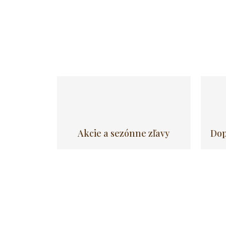
vášmu blahu. Matrac Laguna
nielenže poskytuje dostatočnú oporu
chrbtice,...
Akcie a sezónne zľavy
Dop