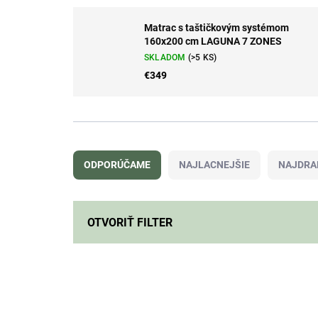
Matrac s taštičkovým systémom
160x200 cm LAGUNA 7 ZONES
SKLADOM
(>5 KS)
€349
R
a
ODPORÚČAME
NAJLACNEJŠIE
NAJDRA
d
e
n
i
OTVORIŤ FILTER
e
p
V
r
ý
o
p
d
i
u