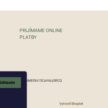
PRIJÍMAME ONLINE
PLATBY
om/channel/UCEboEIM859z15CsV4zzSRCQ
Súhlasím
Vytvoril Shoptet