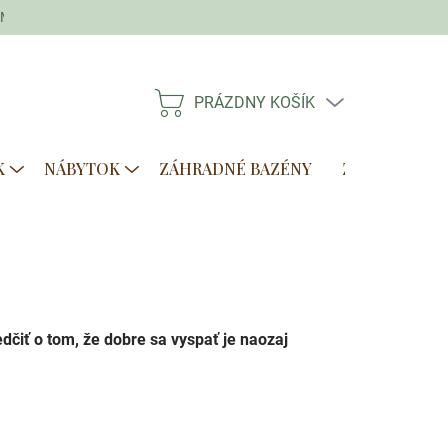
Moja objednávka
PRÁZDNY KOŠÍK
NÁKUPNÝ
KOŠÍK
K
NÁBYTOK
ZÁHRADNÉ BAZÉNY
ZVÝHODNENÉ
čiť o tom, že dobre sa vyspať je naozaj