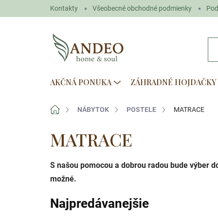
Prejsť
Kontakty
Všeobecné obchodné podmienky
Pod
na
obsah
AKČNÁ PONUKA
ZÁHRADNÉ HOJDAČKY
Domov
NÁBYTOK
POSTELE
MATRACE
MATRACE
S našou pomocou a dobrou radou bude výber dob
možné.
Najpredávanejšie