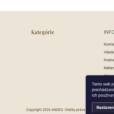
Z
á
p
ä
Kategórie
INF
t
i
Konta
e
Všeob
Podmi
Reklam
Moja 
Tento web p
prechádzaní
ich používa
Nastaven
Copyright 2026
ANDEO
. Všetky práva vyhradené.