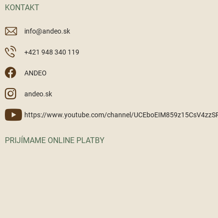
KONTAKT
info
@
andeo.sk
+421 948 340 119
ANDEO
andeo.sk
https://www.youtube.com/channel/UCEboEIM859z15CsV4zz
PRIJÍMAME ONLINE PLATBY