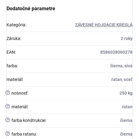
Dodatočné parametre
Kategória
:
ZÁVESNÉ HOJDACIE KRESLÁ
Záruka
:
2 roky
EAN
:
8586028060278
farba
:
čierna, sivá
materiál
:
ratan, oceľ
?
nosnosť
:
250 kg
?
materiál
:
ratan
?
farba konštrukcie
:
čierna
?
farba ratanu
:
čierna