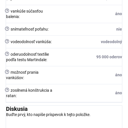
?
vankúše súčasťou
áno
balenia
:
?
snímateľnosť poťahu
:
nie
?
vodeodolnosť vankúša
:
vodeodolný
?
oderuodolnosť textílie
95 000 oderov
podľa testu Martindale
:
?
možnosť prania
áno
vankúšov
:
?
zosilnená konštrukcia a
áno
ratan
:
Diskusia
Buďte prvý, kto napíše príspevok k tejto položke.