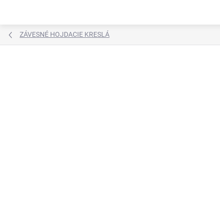
Prejsť
na
obsah
ZÁVESNÉ HOJDACIE KRESLÁ
Neohodnotené
Podrobnosti hodnotenia