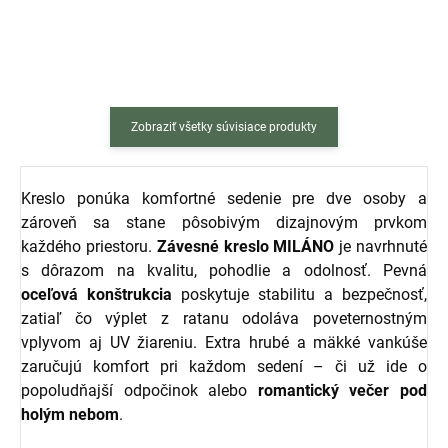
hojdacie dvojkreslo VALENCIA s...
MILÁNO, VALENCIA alebo
VULCANO....
Zobraziť všetky súvisiace produkty
Kreslo ponúka komfortné sedenie pre dve osoby a
zároveň sa stane pôsobivým dizajnovým prvkom
každého priestoru.
Závesné
kreslo
MILÁNO
je navrhnuté
s dôrazom na kvalitu, pohodlie a odolnosť. Pevná
oceľová konštrukcia
poskytuje stabilitu a bezpečnosť,
zatiaľ čo výplet z ratanu odoláva poveternostným
vplyvom aj UV žiareniu. Extra hrubé a mäkké vankúše
zaručujú komfort pri každom sedení – či už ide o
popoludňajší odpočinok alebo
romantický večer pod
holým nebom
.