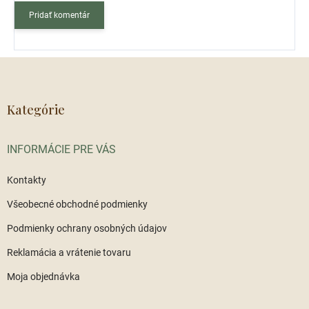
Pridať komentár
Z
á
p
ä
Kategórie
t
i
INFORMÁCIE PRE VÁS
e
Kontakty
Všeobecné obchodné podmienky
Podmienky ochrany osobných údajov
Reklamácia a vrátenie tovaru
Moja objednávka