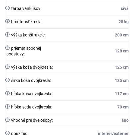
?
farba vankúšov
:
sivá
?
hmotnosť kresla
:
28 kg
?
výška konštrukcie
:
200 cm
?
priemer spodnej
128 cm
podstavy
:
?
výška koša dvojkresla
:
125 cm
?
šírka koša dvojkresla
:
135 cm
?
hĺbka koša dvojkresla
:
117 cm
?
hĺbka sedu dvojkresla
:
70 cm
?
vhodné pre dve osoby
:
áno
?
použitie
:
interiér/exteriér