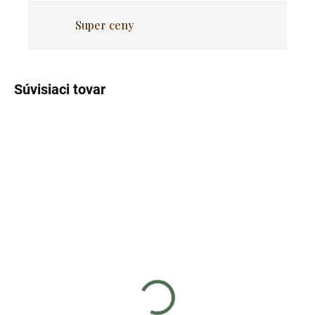
Super ceny
Súvisiaci tovar
Skladom
Skladom
(3 ks)
(5 ks)
Automatické vodítko 4,2 m
Podložka do auta pre psa
pre psa alebo mačku s
na zadnú sedačku auta,
blokovaním
univerzálna veľkosť
€9
€39