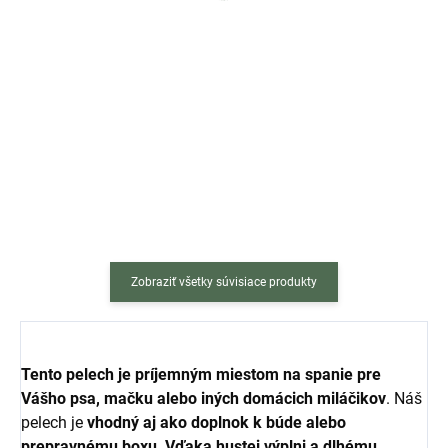
Do košíka
Do košíka
Automatické vodítko pre psa a
Ochranná podložka je ideálnym
mačku 4,2 m – Komfort a
riešením pre všetkých milovníkov
bezpečnosť na prechádzke
cestovania so svojím
Automatické vodítko je
miláčikom. Je navrhnutá tak, aby
spoľahlivým riešením pre
zakryla celú zadnú sedačku a
majiteľov psov a mačiek, ktorí
opierky predných...
oceňujú...
Zobraziť všetky súvisiace produkty
Tento pelech je príjemným miestom na spanie pre
Vášho psa, mačku alebo iných domácich miláčikov
. Náš
pelech je
vhodný aj ako doplnok k búde alebo
prepravnému boxu
.
Vďaka hustej výplni a dlhému,