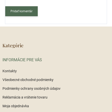
Pridať komentár
Z
á
p
ä
Kategórie
t
i
INFORMÁCIE PRE VÁS
e
Kontakty
Všeobecné obchodné podmienky
Podmienky ochrany osobných údajov
Reklamácia a vrátenie tovaru
Moja objednávka