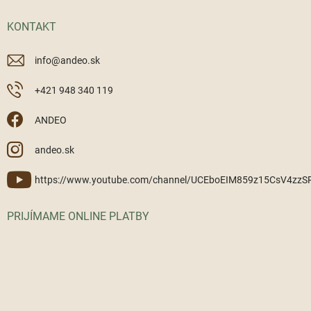
KONTAKT
info
@
andeo.sk
+421 948 340 119
ANDEO
andeo.sk
https://www.youtube.com/channel/UCEboEIM859z15CsV4zz
PRIJÍMAME ONLINE PLATBY