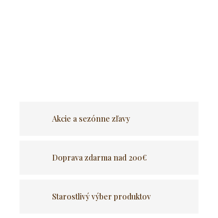
Príjemný a hebký pelech pre domácich miláčikov, ktorý
bude zároveň aj štýlovým doplnkom Vašej domácnosti.
Pelech je možné jednoducho vyprať v práčke.
OPÝTAŤ SA
Akcie a sezónne zľavy
Doprava zdarma nad 200€
Starostlivý výber produktov