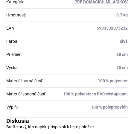
Kategória
:
PRE DOMÁCICH MILÁČIKOV
Hmotnosť
:
0.7 kg
EAN
:
5903332075232
Farba
:
sivá
Priemer
:
60 cm
Výška
:
20 cm
Materiál horná časť
:
100 % polyester
Materiál spodná časť:
:
100 % polyester s PVC výstupkami
Výplň
:
100 % polypropylén
Diskusia
Buďte prvý, kto napíše príspevok k tejto položke.