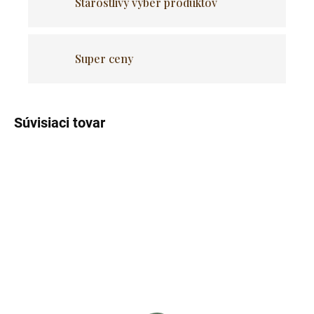
Starostlivý výber produktov
Super ceny
Súvisiaci tovar
Skladom
Skladom
(2 ks)
(>5 ks)
Kartónové škrabadlo pre
Závesné hojdacie kreslo
mačky
pre mačky LILY - sivé