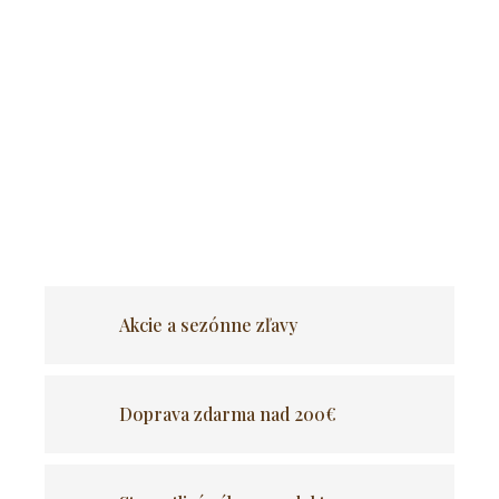
Ochranná podložka
je ideálnym riešením pre všetkých
milovníkov cestovania so svojím miláčikom.
Je
navrhnutá tak, aby zakryla celú zadnú sedačku a opierky
predných sedadiel vo vašom aute,
zaručuje ochranu pred
srsťou, poškodením, vlhkosťou a všetkými nečistotami.
OPÝTAŤ SA
Akcie a sezónne zľavy
Doprava zdarma nad 200€