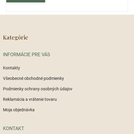
Z
á
p
ä
Kategórie
t
i
INFORMÁCIE PRE VÁS
e
Kontakty
Všeobecné obchodné podmienky
Podmienky ochrany osobných údajov
Reklamácia a vrátenie tovaru
Moja objednávka
KONTAKT