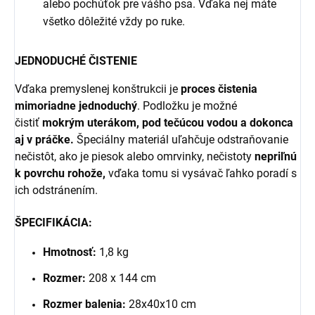
alebo pochúťok pre vášho psa. Vďaka nej máte
všetko dôležité vždy po ruke.
JEDNODUCHÉ ČISTENIE
Vďaka premyslenej konštrukcii je
proces čistenia
mimoriadne jednoduchý
. Podložku je možné
čistiť
mokrým uterákom, pod tečúcou vodou a dokonca
aj v práčke.
Špeciálny materiál uľahčuje odstraňovanie
nečistôt, ako je piesok alebo omrvinky, nečistoty
nepriľnú
k povrchu rohože,
vďaka tomu si vysávač ľahko poradí s
ich odstránením.
ŠPECIFIKÁCIA:
Hmotnosť:
1,8 kg
Rozmer:
208 x 144 cm
Rozmer balenia:
28x40x10 cm