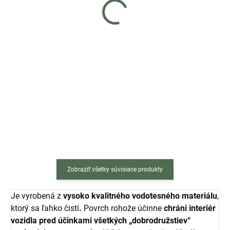
€19
€39
Do košíka
Do košíka
V každom domove, kde kraľuje
Ak hľadáte luxusný peliešok pre
mačka, by malo byť miesto, ktoré
mačky, ktorý je zároveň funkčný a
je iba jej. Miesto, kde môže loviť,
estetický, závesné hojdacie kreslo
odpočívať, schovávať sa aj
LILY je tou najlepšou
naťahovať. Práve také útočisko
voľbou! Doprajte svojej mačičke...
ponúka kartónové...
Zobraziť všetky súvisiace produkty
Je vyrobená z
vysoko kvalitného vodotesného materiálu
,
ktorý sa ľahko čistí
.
Povrch rohože účinne
chráni interiér
vozidla pred účinkami všetkých „dobrodružstiev“