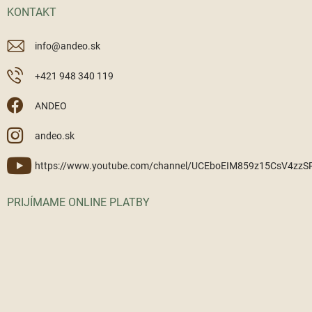
KONTAKT
info
@
andeo.sk
+421 948 340 119
ANDEO
andeo.sk
https://www.youtube.com/channel/UCEboEIM859z15CsV4zz
PRIJÍMAME ONLINE PLATBY