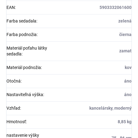
EAN
:
5903332061600
Farba sedadala
:
zelená
Farba podnožia
:
čierna
Materiál poťahu látky
zamat
sedadla
:
Materiál podnožia
:
kov
Otočná
:
áno
Nastaviteľná výška
:
áno
Vzhľad
:
kancelársky, moderný
Hmotnosť
:
8,85 kg
nastavenie výšky
75 - 86 cm