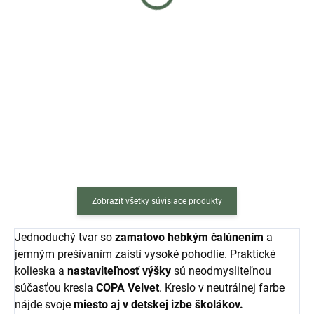
€47
€47
Do košíka
Do košíka
Písací stôl MAX skladací 80x40
Písací stôl MAX skladací 80x40
cm, v hnedej farbe s čiernou
cm, v hnedej farbe s čiernou
s kovovou konštrukciou je
s kovovou konštrukciou je
ideálnym stolom pre každého.
ideálnym stolom pre každého.
Výsledkom je vzdušný a svieži
Výsledkom je vzdušný a svieži
kúsok nábytku, ktorý...
kúsok nábytku, ktorý...
Zobraziť všetky súvisiace produkty
Jednoduchý tvar so
zamatovo hebkým čalúnením
a
jemným prešívaním zaistí vysoké pohodlie. Praktické
kolieska a
nastaviteľnosť výšky
sú neodmysliteľnou
súčasťou kresla
COPA Velvet
. Kreslo v neutrálnej farbe
nájde svoje
miesto aj v detskej izbe školákov.