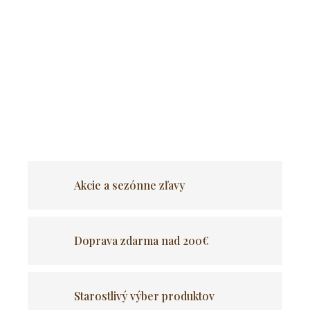
Pracovný kút či kancelária v škandinávskom
štýle
pôsobí vzdušne, navyše vyniká svojou funkčnosťou
a udržateľnosťou.
Kancelárske kreslo COPA VELVET
v
zelenom prevedení sa stane stredom každého pracoviska.
OPÝTAŤ SA
Akcie a sezónne zľavy
Doprava zdarma nad 200€
Starostlivý výber produktov