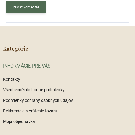
Pridať komentár
Z
á
p
ä
Kategórie
t
i
INFORMÁCIE PRE VÁS
e
Kontakty
Všeobecné obchodné podmienky
Podmienky ochrany osobných údajov
Reklamácia a vrátenie tovaru
Moja objednávka