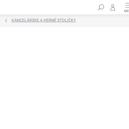
Prejsť
Hľadať
na
obsah
KANCELÁRSKE A HERNÉ STOLIČKY
Neohodnotené
Podrobnosti hodnotenia
Akcia