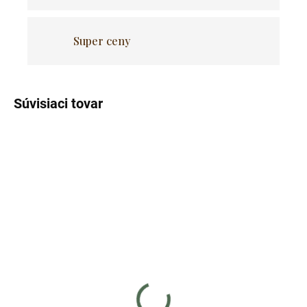
Super ceny
Súvisiaci tovar
Naskladňujeme - prijímame
Skladom
predobjednávky
(5 ks)
Počítačový stôl MAX - dub
Počítačový stôl MAX -
sonoma / čierne nohy
rustikálny / čierne nohy