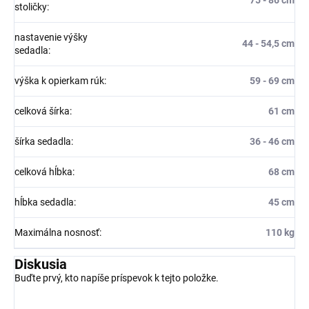
stoličky
:
nastavenie výšky
44 - 54,5 cm
sedadla
:
výška k opierkam rúk
:
59 - 69 cm
celková šírka
:
61 cm
šírka sedadla
:
36 - 46 cm
celková hĺbka
:
68 cm
hĺbka sedadla
:
45 cm
Maximálna nosnosť
:
110 kg
Diskusia
Buďte prvý, kto napíše príspevok k tejto položke.