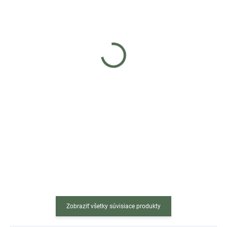
Skladom
Skladom
(>5 ks)
(5 ks)
Otočná stolička ALBA - sivá
Otočná stolička PRINT -
biela a sivá
€30
€43
Do košíka
Do košíka
Zaobstarajte si do pracovne či
Zaobstarajte si do pracovne či
kancelárie nad mieru pohodlnú a
kancelárie nad mieru pohodlnú a
zároveň štýlovú stoličku.
zároveň štýlovú stoličku. Bielo-
Sivá kancelárska
sivá kancelárska stolička PRINT
stolička ALBA vnesie do interiéru
so vzorom na chrbtovej...
kus...
Zobraziť všetky súvisiace produkty