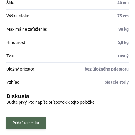
Šírka
:
40 cm
Výška stolu
:
75 cm
Maximálne zaťaženie
:
38 kg
Hmotnosť
:
6,8 kg
Tvar
:
rovný
Úložný priestor
:
bez úložného priestoru
Vzhľad
:
písacie stoly
Diskusia
Buďte prvý, kto napíše príspevok k tejto položke.
Pridať komentár