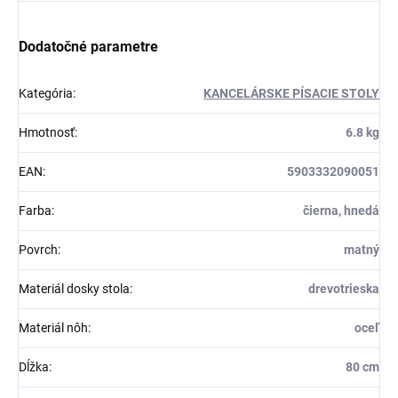
Dodatočné parametre
Kategória
:
KANCELÁRSKE PÍSACIE STOLY
Hmotnosť
:
6.8 kg
EAN
:
5903332090051
Farba
:
čierna, hnedá
Povrch
:
matný
Materiál dosky stola
:
drevotrieska
Materiál nôh
:
oceľ
Dĺžka
:
80 cm