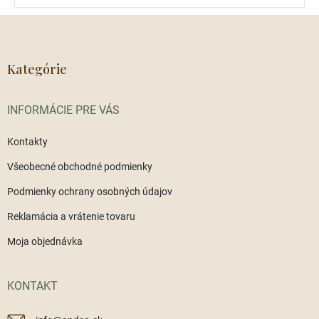
Z
á
p
ä
Kategórie
t
i
INFORMÁCIE PRE VÁS
e
Kontakty
Všeobecné obchodné podmienky
Podmienky ochrany osobných údajov
Reklamácia a vrátenie tovaru
Moja objednávka
KONTAKT