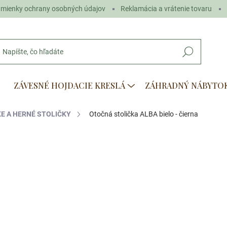
mienky ochrany osobných údajov
Reklamácia a vrátenie tovaru
Hľadať
ZÁVESNÉ HOJDACIE KRESLÁ
ZÁHRADNÝ NÁBYTO
E A HERNÉ STOLIČKY
Otočná stolička ALBA bielo - čierna
otenia
€69
€30
Jednotková
SKLADOM
(>5 KS)
cena: