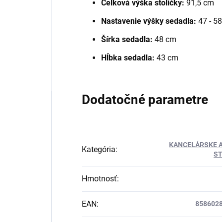
Celková výška stoličky:
91,5 cm
Nastavenie výšky sedadla:
47 - 5
Šírka sedadla:
48 cm
Hĺbka sedadla:
43 cm
Dodatočné parametre
KANCELÁRSKE 
Kategória
:
ST
Hmotnosť
:
EAN
:
858602