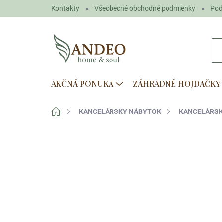
Prejsť
Kontakty
Všeobecné obchodné podmienky
Pod
na
obsah
AKČNÁ PONUKA
ZÁHRADNÉ HOJDAČKY
Domov
KANCELÁRSKY NÁBYTOK
KANCELÁRSK
Neohodnotené
Podrobnosti hodn
Akcia