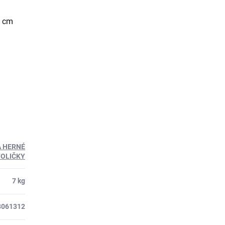
8 cm
A HERNÉ
OLIČKY
7 kg
8061312