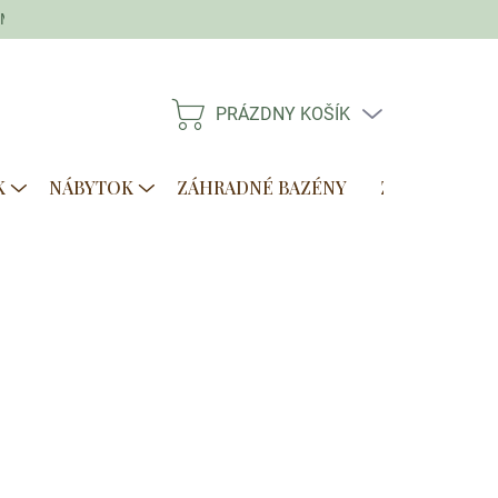
Moja objednávka
PRÁZDNY KOŠÍK
NÁKUPNÝ
KOŠÍK
K
NÁBYTOK
ZÁHRADNÉ BAZÉNY
ZVÝHODNENÉ