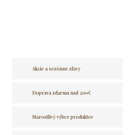
Čalúnená stolička so zaujímavým prešívaným vzorom.
Zaujímavý a výrazný vzor, ktorý dokonale zapadne do interiérov
v štýle japonandi, boho a pokojného luxusu a dodá interiéru
luxusnejší výraz.
OPÝTAŤ SA
Akcie a sezónne zľavy
Doprava zdarma nad 200€
Starostlivý výber produktov