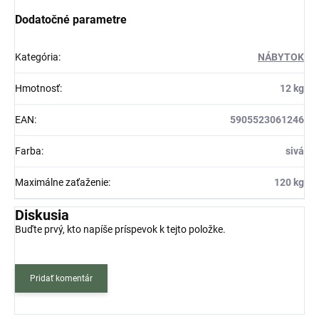
Dodatočné parametre
Kategória
:
NÁBYTOK
Hmotnosť
:
12 kg
EAN
:
5905523061246
Farba
:
sivá
Maximálne zaťaženie
:
120 kg
Diskusia
Buďte prvý, kto napíše príspevok k tejto položke.
Pridať komentár