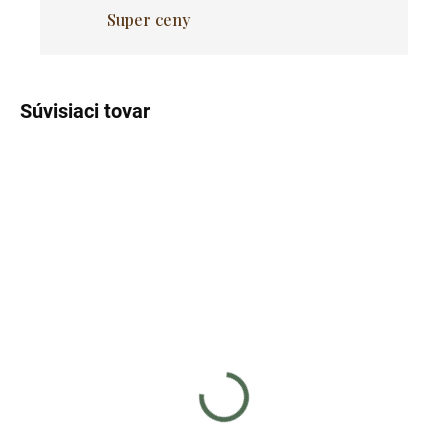
Super ceny
Súvisiaci tovar
Skladom
Skladom
(>5 ks)
(>5 ks)
Kreslo LAVA - béžový
Kreslo TURIN - béžový
zamat / čierne nohy
zamat / čierne nohy
€36
€36
Do košíka
Do košíka