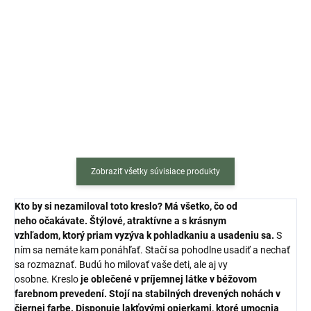
Jedálenská stolička Lava s
Jedálenská stolička Turin s
čiernymi nohami je výbornou
čiernymi nohami je výbornou
voľbou do moderne zariadených
voľbou do moderne zariadených
kuchýň či jedální. Zaujme vás
kuchýň či jedální. Zaujme vás
najmä svojim elegantným
najmä svojim elegantným
spracovaním a...
spracovaním a...
Zobraziť všetky súvisiace produkty
Kto by si nezamiloval toto kreslo?
Má všetko, čo od
neho
očakávate.
Štýlové, atraktívne a s
krásnym
vzhľadom,
ktorý priam vyzýva k
pohladkaniu a usadeniu sa.
S
ním sa nemáte kam ponáhľať. Stačí sa pohodlne usadiť a nechať
sa rozmaznať. Budú ho milovať vaše deti, ale aj vy
osobne. Kreslo
je oblečené v príjemnej
látke v béžovom
farebnom prevedení.
Stojí na stabilných
drevených nohách v
čiernej farbe.
Disponuje
lakťovými opierkami,
ktoré umocnia