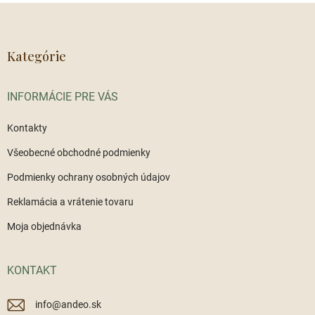
Z
á
p
ä
Kategórie
t
i
INFORMÁCIE PRE VÁS
e
Kontakty
Všeobecné obchodné podmienky
Podmienky ochrany osobných údajov
Reklamácia a vrátenie tovaru
Moja objednávka
KONTAKT
info
@
andeo.sk