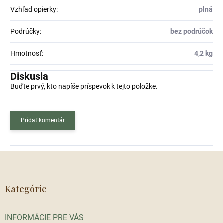
Vzhľad opierky
:
plná
Podrúčky
:
bez podrúčok
Hmotnosť
:
4,2 kg
Diskusia
Buďte prvý, kto napíše príspevok k tejto položke.
Pridať komentár
Z
á
p
ä
Kategórie
t
i
INFORMÁCIE PRE VÁS
e