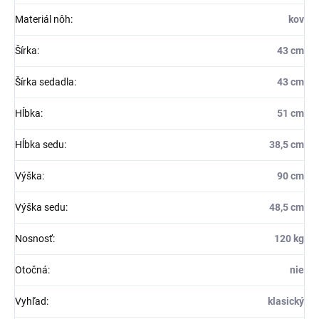
Materiál nôh
:
kov
Šírka
:
43 cm
Šírka sedadla
:
43 cm
Hĺbka
:
51 cm
Hĺbka sedu
:
38,5 cm
Výška
:
90 cm
Výška sedu
:
48,5 cm
Nosnosť
:
120 kg
Otočná
:
nie
Vyhľad
:
klasický