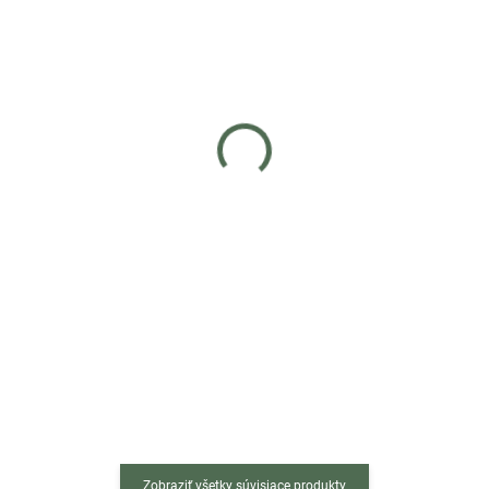
Skladom
Skladom
(>5 ks)
(5 ks)
Hnedý jedálenský stôl s
Jedálenský stôl 80 cm
doskou v dekore dub
čierny
sonoma 120x80
€65
€89
Do košíka
Do košíka
Okrúhly stôl s priemerom 80 cm s
Jedálenský stôl v hnedom
bielou MDF doskou je doplnený o
prevedení so stolnou doskou v
4 stabilné drevené nohy. Matný
dekore dub sonoma je perfektnou
povrch dosky stola sa skvele hodí
kombináciou elegancie a
k takmer každému typu nábytku.
funkčnosti. Vďaka rozmerom
Či už...
120x80...
Zobraziť všetky súvisiace produkty