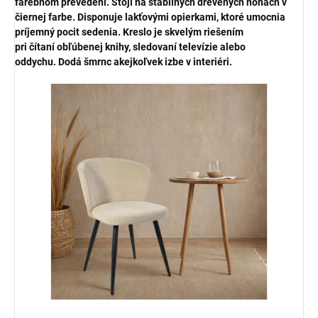
farebnom prevedení.
Stojí na stabilných
drevených nohách v
čiernej farbe.
Disponuje
lakťovými opierkami,
ktoré umocnia
príjemný pocit sedenia. Kreslo je skvelým riešením
pri
čítaní
obľúbenej knihy,
sledovaní televízie alebo
oddychu.
Dodá šmrnc akejkoľvek izbe v interiéri.