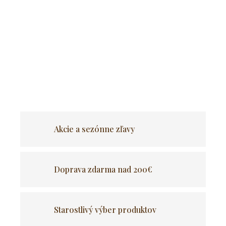
Čalúnená stolička so zaujímavým prešívaným vzorom.
Zaujímavý a výrazný vzor, ktorý dokonale zapadne do interiérov
v štýle japonandi, boho a pokojného luxusu a dodá interiéru
luxusnejší výraz.
OPÝTAŤ SA
Akcie a sezónne zľavy
Doprava zdarma nad 200€
Starostlivý výber produktov