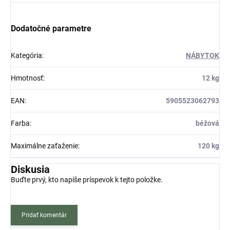
Dodatočné parametre
Kategória
:
NÁBYTOK
Hmotnosť
:
12 kg
EAN
:
5905523062793
Farba
:
béžová
Maximálne zaťaženie
:
120 kg
Diskusia
Buďte prvý, kto napíše príspevok k tejto položke.
Pridať komentár