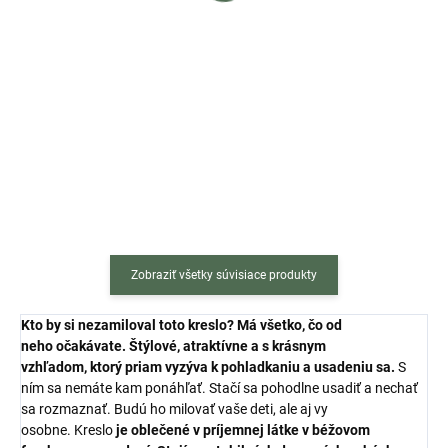
Do košíka
Do košíka
Jedálenská stolička Lava s
Jedálenská stolička Turin s
čiernymi nohami je výbornou
čiernymi nohami je výbornou
voľbou do moderne zariadených
voľbou do moderne zariadených
kuchýň či jedální. Zaujme vás
kuchýň či jedální. Zaujme vás
najmä svojim elegantným
najmä svojim elegantným
spracovaním a...
spracovaním a...
Zobraziť všetky súvisiace produkty
Kto by si nezamiloval toto kreslo?
Má všetko, čo od
neho
očakávate.
Štýlové, atraktívne a s
krásnym
vzhľadom,
ktorý priam vyzýva k
pohladkaniu a usadeniu sa.
S
ním sa nemáte kam ponáhľať. Stačí sa pohodlne usadiť a nechať
sa rozmaznať. Budú ho milovať vaše deti, ale aj vy
osobne. Kreslo
je oblečené v príjemnej
látke v béžovom