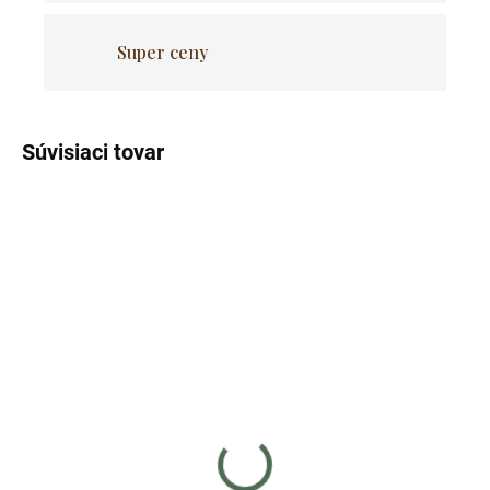
Super ceny
Súvisiaci tovar
Skladom
Skladom
(>5 ks)
(>5 ks)
Kreslo LAVA - béžový
Kreslo TURIN - béžový
zamat / čierne nohy
zamat / čierne nohy
€36
€36