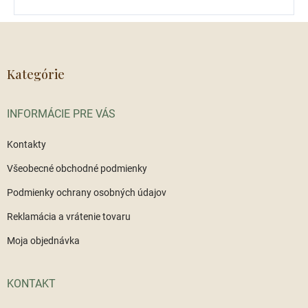
Z
á
p
ä
Kategórie
t
i
INFORMÁCIE PRE VÁS
e
Kontakty
Všeobecné obchodné podmienky
Podmienky ochrany osobných údajov
Reklamácia a vrátenie tovaru
Moja objednávka
KONTAKT