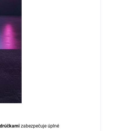
odrúčkami
zabezpečuje úplné