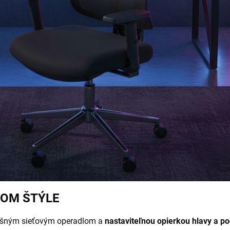
ŠOM ŠTÝLE
ušným sieťovým operadlom a
nastaviteľnou opierkou hlavy a p