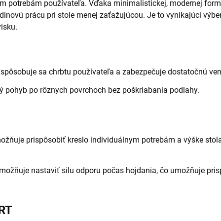
 potrebám používateľa. Vďaka minimalistickej, modernej forme
dinovú prácu pri stole menej zaťažujúcou. Je to vynikajúci výbe
isku.
ispôsobuje sa chrbtu používateľa a zabezpečuje dostatočnú vent
lý pohyb po rôznych povrchoch bez poškriabania podlahy.
ožňuje prispôsobiť kreslo individuálnym potrebám a výške stola
možňuje nastaviť silu odporu počas hojdania, čo umožňuje pr
RT