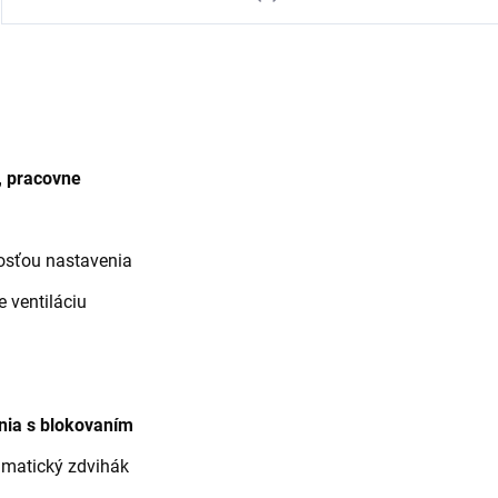
, pracovne
sťou nastavenia
 ventiláciu
nia
s blokovaním
matický zdvihák