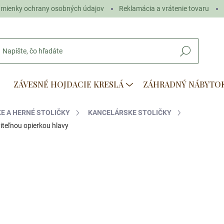
mienky ochrany osobných údajov
Reklamácia a vrátenie tovaru
Hľadať
ZÁVESNÉ HOJDACIE KRESLÁ
ZÁHRADNÝ NÁBYTO
E A HERNÉ STOLIČKY
KANCELÁRSKE STOLIČKY
iteľnou opierkou hlavy
otenia
€139
€105
Jednotková
SKLADOM
(>5 KS)
cena: