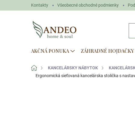
Prejsť
Kontakty
Všeobecné obchodné podmienky
Pod
na
obsah
AKČNÁ PONUKA
ZÁHRADNÉ HOJDAČKY
Domov
KANCELÁRSKY NÁBYTOK
KANCELÁRSK
Ergonomická sieťovaná kancelárska stolička s nastav
Neohodnotené
Podrobnosti hodn