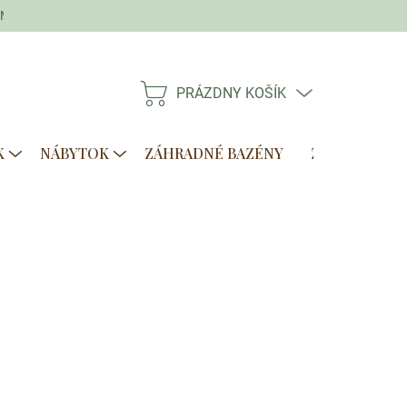
Moja objednávka
PRÁZDNY KOŠÍK
NÁKUPNÝ
KOŠÍK
K
NÁBYTOK
ZÁHRADNÉ BAZÉNY
ZVÝHODNENÉ