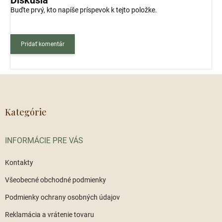
Diskusia
Buďte prvý, kto napíše príspevok k tejto položke.
Pridať komentár
Z
á
p
ä
Kategórie
t
i
INFORMÁCIE PRE VÁS
e
Kontakty
Všeobecné obchodné podmienky
Podmienky ochrany osobných údajov
Reklamácia a vrátenie tovaru