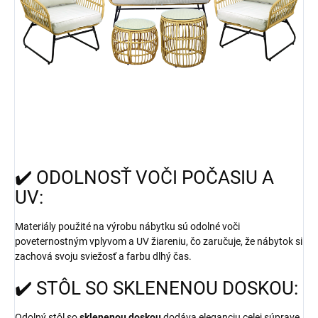
✔️ ODOLNOSŤ VOČI POČASIU A
UV:
Materiály použité na výrobu nábytku sú odolné voči
poveternostným vplyvom a UV žiareniu, čo zaručuje, že nábytok si
zachová svoju sviežosť a farbu dlhý čas.
✔️ STÔL SO SKLENENOU DOSKOU:
Odolný stôl so
sklenenou doskou
dodáva eleganciu celej súprave.