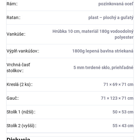
Rám:
:
pozinkovaná oceľ
Ratan:
:
plast – plochý a guľatý
Hrúbka 10 cm, materiál 180g vodoodolný
Vankúše:
:
polyester
Výplň vankúšov:
:
1800g lepená bavlna striekaná
Vrchná časť
5 mm tvrdené sklo, priehľadné
stolíkov:
:
Kreslá (2 ks):
:
71 × 69 × 71 cm
Gauč:
:
71 × 123 × 71 cm
Stolík 1 (nižší):
:
50 × 53 cm
Stolík 2 (vyšší):
:
55 × 43 cm