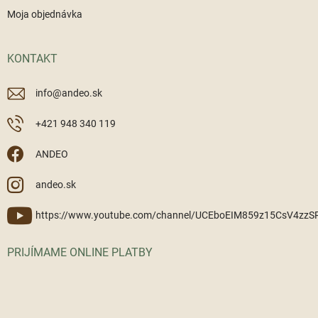
Moja objednávka
KONTAKT
info
@
andeo.sk
+421 948 340 119
ANDEO
andeo.sk
https://www.youtube.com/channel/UCEboEIM859z15CsV4zz
PRIJÍMAME ONLINE PLATBY