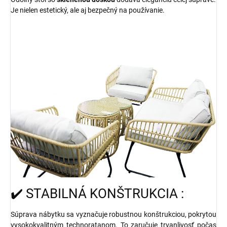
Je nielen estetický, ale aj bezpečný na používanie.
✔️ STABILNÁ KONŠTRUKCIA :
Súprava nábytku sa vyznačuje robustnou konštrukciou, pokrytou
vysokokvalitným technoratanom. To zaručuje trvanlivosť počas