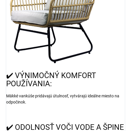
✔️ VÝNIMOČNÝ KOMFORT
POUŽÍVANIA:
Mäkké vankúše pridávajú útulnosť, vytvárajú ideálne miesto na
odpočinok.
✔️ ODOLNOSŤ VOČI VODE A ŠPINE