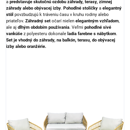
a
predstavuje skutočnú ozdobu záhrady, terasy, zimnej
záhrady alebo obývacej izby
.
Pohodlné stoličky
a
elegantný
stôl
povzbudzujú k tráveniu času v kruhu rodiny alebo
priateľov.
Záhradný set
očarí nielen
elegantným vzhľadom
,
ale aj
dlhým obdobím používania
. Veľmi
pohodlné sivé
vankúše
z polyesteru dokonale
ladia farebne s nábytkom
.
Set je vhodný do záhrady, na balkón, terasu, do obývacej
izby alebo oranžérie.