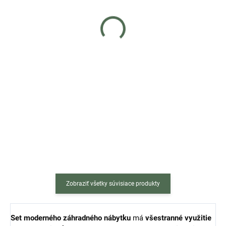
Vankúš na závesné hojdacie
Závesné hojdacie
kreslo - sivý
dvojkreslo MILÁNO -
čierno sivé
€29
€229
Do košíka
Do košíka
Obnovte
Pri kúpe závesného kresla získaš
komfort svojho závesného
50 % zľavu na obal s kódom
hojdacieho kresla s pohodlným
"obal50"! + DOPRAVA ZDARMA
náhradným vankúšom v sivej
Elegantné čierne závesné
farbe. Vankúš je príjemný na
hojdacie dvojkreslo MILÁNO so
dotyk, vodeodolný a zároveň
sivými vankúšmi...
odolný...
Zobraziť všetky súvisiace produkty
Set moderného záhradného nábytku
má
všestranné využitie