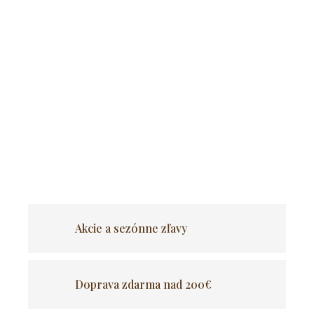
Pridať do košíka
Elegantná a odolná sada záhradného nábytku
, ktorá ideálne
poslúži na terase, v záhrade alebo v oddychovej zóne
. Vyrobená
z
vysokokvalitných materiálov
,
odolných voči poveternostným
podmienkam
,
zaručuje komfort pri používaní a dlhú životnosť
.
Pohodlné vankúše a štýlový stôl so sklenenou doskou pridávajú
eleganciu a funkčnosť.
OPÝTAŤ SA
Akcie a sezónne zľavy
Doprava zdarma nad 200€