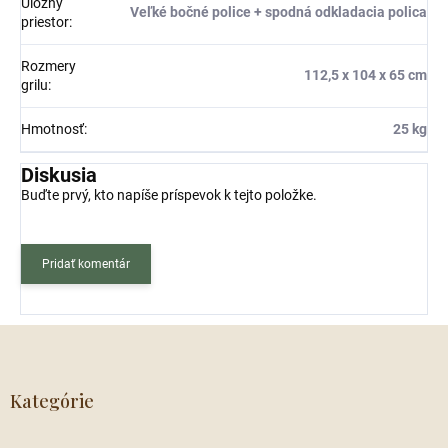
Úložný
Veľké bočné police + spodná odkladacia polica
priestor
:
Rozmery
112,5 x 104 x 65 cm
grilu
:
Hmotnosť
:
25 kg
Diskusia
Buďte prvý, kto napíše príspevok k tejto položke.
Pridať komentár
Z
á
p
ä
Kategórie
t
i