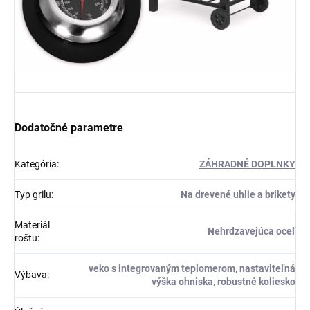
Dodatočné parametre
Kategória
:
ZÁHRADNÉ DOPLNKY
Typ grilu
:
Na drevené uhlie a brikety
Materiál
Nehrdzavejúca oceľ
roštu
:
veko s integrovaným teplomerom, nastaviteľná
Výbava
:
výška ohniska, robustné koliesko