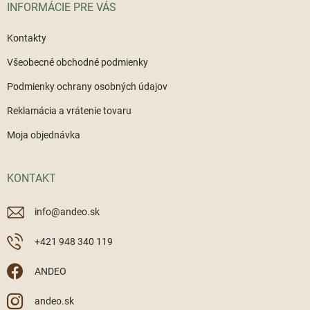
INFORMÁCIE PRE VÁS
e
Kontakty
Všeobecné obchodné podmienky
Podmienky ochrany osobných údajov
Reklamácia a vrátenie tovaru
Moja objednávka
KONTAKT
info
@
andeo.sk
+421 948 340 119
ANDEO
andeo.sk