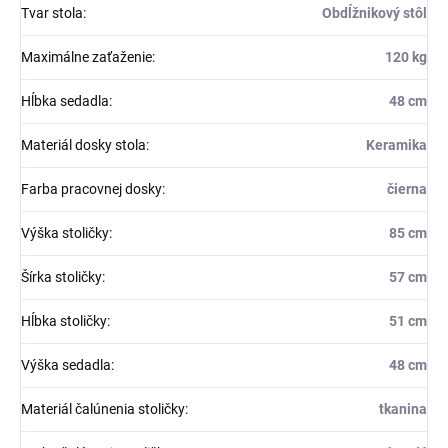
Tvar stola
:
Obdĺžnikový stôl
Maximálne zaťaženie
:
120 kg
Hĺbka sedadla
:
48 cm
Materiál dosky stola
:
Keramika
Farba pracovnej dosky
:
čierna
Výška stoličky
:
85 cm
Šírka stoličky
:
57 cm
Hĺbka stoličky
:
51 cm
Výška sedadla
:
48 cm
Materiál čalúnenia stoličky
:
tkanina