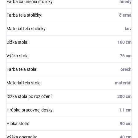
Farba čalúnenia stoličky
:
hnedý
Farba tela stoličky
:
čierna
Materiál tela stoličky
:
kov
Dĺžka stola
:
160 cm
Výška stola
:
76 cm
Farba tela stola
:
orech
Materiál tela stola
:
materiál
Dĺžka stola po rozložení
:
200 cm
Hrúbka pracovnej dosky
:
1,1 cm
Hĺbka stola
:
90 cm
Výška operadla
:
40 cm