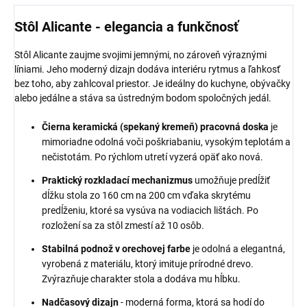
Stôl Alicante - elegancia a funkčnosť
Stôl Alicante zaujme svojimi jemnými, no zároveň výraznými
líniami. Jeho moderný dizajn dodáva interiéru rytmus a ľahkosť
bez toho, aby zahlcoval priestor. Je ideálny do kuchyne, obývačky
alebo jedálne a stáva sa ústredným bodom spoločných jedál.
Čierna keramická (spekaný kremeň) pracovná doska
je
mimoriadne odolná voči poškriabaniu, vysokým teplotám a
nečistotám. Po rýchlom utretí vyzerá opäť ako nová.
Praktický rozkladací mechanizmus
umožňuje predĺžiť
dĺžku stola zo 160 cm na 200 cm vďaka skrytému
predĺženiu, ktoré sa vysúva na vodiacich lištách. Po
rozložení sa za stôl zmestí až 10 osôb.
Stabilná podnož v orechovej farbe
je odolná a elegantná,
vyrobená z materiálu, ktorý imituje prírodné drevo.
Zvýrazňuje charakter stola a dodáva mu hĺbku.
Nadčasový dizajn
- moderná forma, ktorá sa hodí do