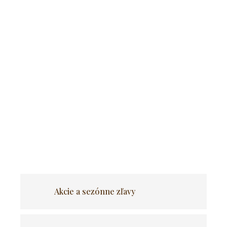
Pridať do košíka
Súprava stola ALICANTE 160-200
cm čierna/orech a 4 hnedé stoličky
EDRICK
Súprava Alicante so štyrmi stoličkami Edrick je dokonalou
kombináciou pohodlia, odolnosti a moderného štýlu. Je to
súprava, ktorá ladí s vaším interiérom a vytvára atmosféru
priaznivú pre spoločné chvíle.
OPÝTAŤ SA
Akcie a sezónne zľavy