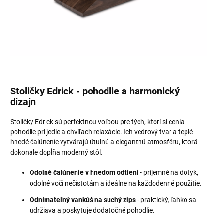
Stoličky Edrick - pohodlie a harmonický
dizajn
Stoličky Edrick sú perfektnou voľbou pre tých, ktorí si cenia
pohodlie pri jedle a chvíľach relaxácie. Ich vedrový tvar a teplé
hnedé čalúnenie vytvárajú útulnú a elegantnú atmosféru, ktorá
dokonale dopĺňa moderný stôl.
Odolné čalúnenie v hnedom odtieni
- príjemné na dotyk,
odolné voči nečistotám a ideálne na každodenné použitie.
Odnímateľný vankúš na suchý zips
- praktický, ľahko sa
udržiava a poskytuje dodatočné pohodlie.