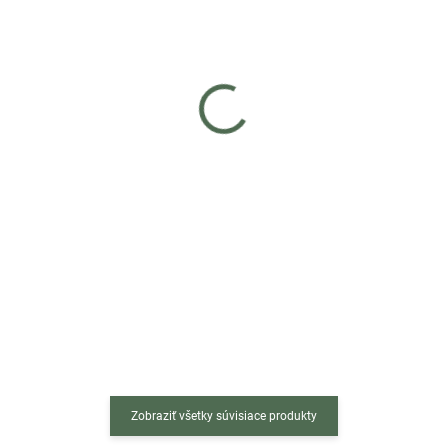
Skladom
Skladom
(>5 ks)
(>5 ks)
Barová stolička EAST
Barová stolička EAST
čierny zamat / čierna
čierny zamat / chrómová
podnož
podnož
€59
€59
Do košíka
Do košíka
Barová stolička EAST je
Barová stolička EAST je
dokonalým spojením
dokonalým spojením
elegantného dizajnu a
elegantného dizajnu a
praktickosti, ktorá dodá každej
praktickosti, ktorá dodá každej
miestnosti štýlový nádych. Tento
miestnosti štýlový nádych. Tento
prémiový kúsok nábytku zaujme
prémiový kúsok nábytku zaujme
nielen svojím...
nielen svojím...
Zobraziť všetky súvisiace produkty