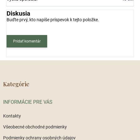
Diskusia
Buďte prvý, kto napíše príspevok k tejto položke.
Pridať komentár
Z
á
p
ä
Kategórie
t
i
INFORMÁCIE PRE VÁS
e
Kontakty
Všeobecné obchodné podmienky
Podmienky ochrany osobných údajov