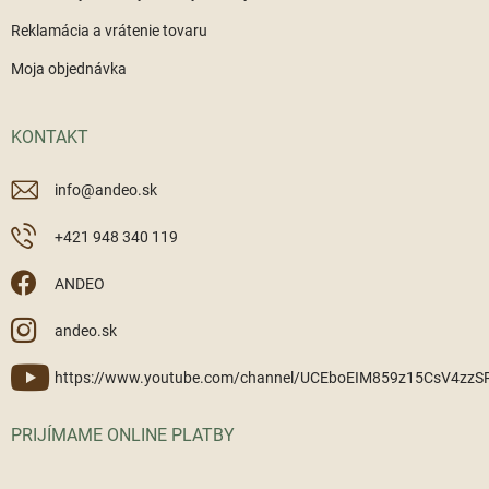
Reklamácia a vrátenie tovaru
Moja objednávka
KONTAKT
info
@
andeo.sk
+421 948 340 119
ANDEO
andeo.sk
https://www.youtube.com/channel/UCEboEIM859z15CsV4zz
PRIJÍMAME ONLINE PLATBY