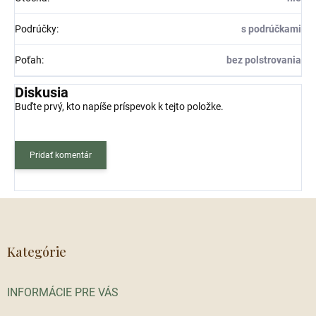
Podrúčky
:
s podrúčkami
Poťah
:
bez polstrovania
Diskusia
Buďte prvý, kto napíše príspevok k tejto položke.
Pridať komentár
Z
á
p
ä
Kategórie
t
i
INFORMÁCIE PRE VÁS
e