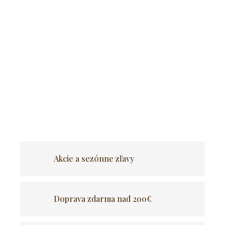
Jedálenské kreslo JORK VELVET
v
béžovom
vyhotovení
je
elegantnou voľbou
pre každého, kto hľadá pohodlie aj
štýl. Kreslo zaujme na prvý pohľad
zamatovým
poťahom
s výrazným prešívaním, ktoré dodáva celku
jemný nádych luxusu.
Stabilné kovové nohy
v čiernej
farbe zabezpečujú pevnosť a dlhú životnosť.
OPÝTAŤ SA
Akcie a sezónne zľavy
Doprava zdarma nad 200€