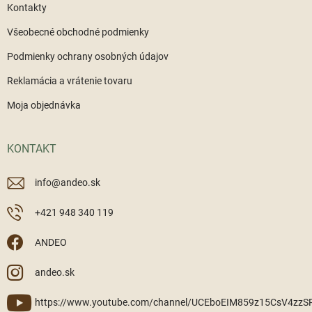
Kontakty
Všeobecné obchodné podmienky
Podmienky ochrany osobných údajov
Reklamácia a vrátenie tovaru
Moja objednávka
KONTAKT
info
@
andeo.sk
+421 948 340 119
ANDEO
andeo.sk
https://www.youtube.com/channel/UCEboEIM859z15CsV4zz