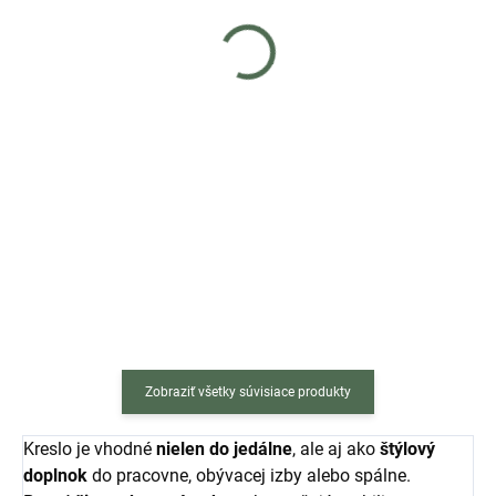
Biely jedálenský stôl s
Čierny jedálenský stôl s
doskou v dekore dub
doskou v dekore dub zlatý
sonoma 120x80
craft 120x80
€89
€89
Do košíka
Do košíka
Jedálenský stôl v bielom
Jedálenský stôl v čiernom
prevedení so stolnou doskou v
prevedení so stolnou doskou v
dekore dub sonoma je perfektnou
dekore dub zlatý craft je
kombináciou elegancie a
perfektnou kombináciou
funkčnosti. Vďaka rozmerom
elegancie a funkčnosti.
120x80...
Vďaka rozmerom 120x80...
Zobraziť všetky súvisiace produkty
Kreslo je vhodné
nielen do jedálne
, ale aj ako
štýlový
doplnok
do pracovne, obývacej izby alebo spálne.