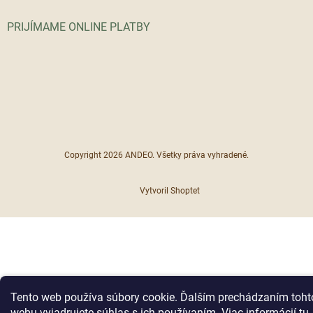
PRIJÍMAME ONLINE PLATBY
Copyright 2026
ANDEO
. Všetky práva vyhradené.
Vytvoril Shoptet
Tento web používa súbory cookie. Ďalším prechádzaním toht
webu vyjadrujete súhlas s ich používaním. Viac informácií
tu
.