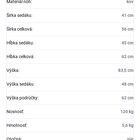
Materiál nôh
:
kov
Šírka sedáku
:
41 cm
Šírka celková
:
56 cm
Hĺbka sedáku
:
45 cm
Hĺbka celková
:
62 cm
Výška
:
83,5 cm
Výška sedáku
:
48 cm
Výška podrúčky
:
62 cm
Nosnosť
:
120 kg
Hmotnosť
:
5,6 kg
Otočná
:
nie