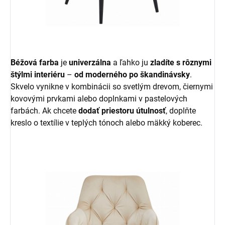
Béžová farba
je
univerzálna
a ľahko ju
zladíte s rôznymi
štýlmi interiéru
–
od moderného po škandinávsky
.
Skvelo vynikne v kombinácii so svetlým drevom, čiernymi
kovovými prvkami alebo doplnkami v pastelových
farbách. Ak chcete
dodať priestoru útulnosť
, doplňte
kreslo o textílie v teplých tónoch alebo mäkký koberec.