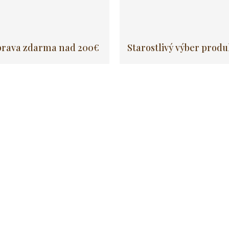
rava zdarma nad 200€
Starostlivý výber prod
Akcia