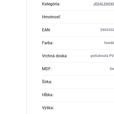
Kategória
:
JEDÁLENSK
Hmotnosť
:
EAN
:
590333
Farba
:
hnedá
Vrchná doska
:
potiahnutá P
MDF
:
či
Šírka
:
Hĺbka
:
Výška
: