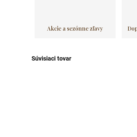
Akcie a sezónne zľavy
Dop
Súvisiaci tovar
Akcia
Akcia