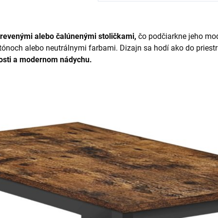
drevenými alebo čalúnenými stoličkami,
čo podčiarkne jeho mod
tónoch alebo neutrálnymi farbami. Dizajn sa hodí ako do priest
nosti a modernom nádychu.