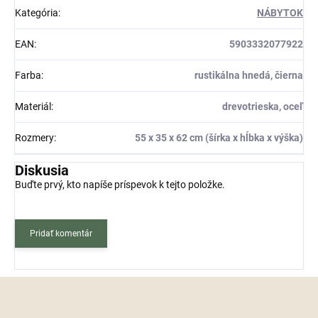
Kategória
:
NÁBYTOK
EAN
:
5903332077922
Farba
:
rustikálna hnedá, čierna
Materiál
:
drevotrieska, oceľ
Rozmery
:
55 x 35 x 62 cm (šírka x hĺbka x výška)
Diskusia
Buďte prvý, kto napíše príspevok k tejto položke.
Pridať komentár
Z
á
p