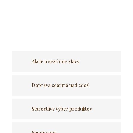
Stolík sa dá použiť dvoma spôsobmi: ako konferenčný stolík v
obývačke a ako nočný stolík v spálni.
Záleží na vás, čo práve
potrebujete viac.
OPÝTAŤ SA
Akcie a sezónne zľavy
Doprava zdarma nad 200€
Starostlivý výber produktov
Super ceny