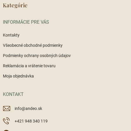
ä
Kategórie
t
i
INFORMÁCIE PRE VÁS
e
Kontakty
Všeobecné obchodné podmienky
Podmienky ochrany osobných údajov
Reklamácia a vrátenie tovaru
Moja objednávka
KONTAKT
info
@
andeo.sk
+421 948 340 119