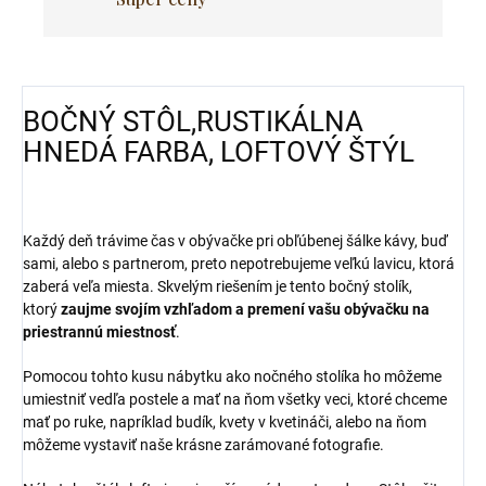
BOČNÝ STÔL,
RUSTIKÁLNA
HNEDÁ FARBA, LOFTOVÝ ŠTÝL
Každý deň trávime čas v obývačke pri obľúbenej šálke kávy, buď
sami, alebo s partnerom, preto nepotrebujeme veľkú lavicu, ktorá
zaberá veľa miesta. Skvelým riešením je tento bočný stolík,
ktorý
zaujme svojím vzhľadom a premení vašu obývačku na
priestrannú miestnosť
.
Pomocou tohto kusu nábytku ako nočného stolíka ho môžeme
umiestniť vedľa postele a mať na ňom všetky veci, ktoré chceme
mať po ruke, napríklad budík, kvety v kvetináči, alebo na ňom
môžeme vystaviť naše krásne zarámované fotografie.