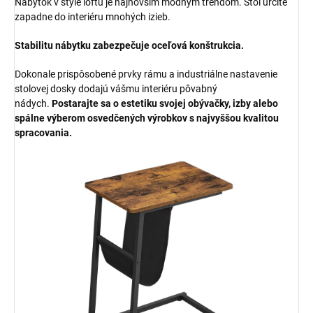
Nábytok v štýle loftu je najnovším módnym trendom. Stôl určite
zapadne do interiéru mnohých izieb.
Stabilitu nábytku zabezpečuje oceľová konštrukcia.
Dokonale prispôsobené prvky rámu a industriálne nastavenie
stolovej dosky dodajú vášmu interiéru pôvabný
nádych.
Postarajte sa o estetiku svojej obývačky, izby alebo
spálne výberom osvedčených výrobkov s najvyššou kvalitou
spracovania.