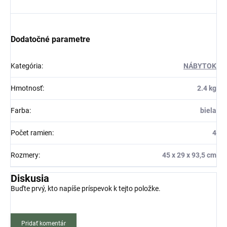
Dodatočné parametre
Kategória
:
NÁBYTOK
Hmotnosť
:
2.4 kg
Farba
:
biela
Počet ramien
:
4
Rozmery
:
45 x 29 x 93,5 cm
Diskusia
Buďte prvý, kto napíše príspevok k tejto položke.
Pridať komentár