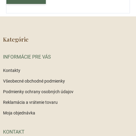
Z
á
p
ä
Kategórie
t
i
INFORMÁCIE PRE VÁS
e
Kontakty
Všeobecné obchodné podmienky
Podmienky ochrany osobných údajov
Reklamácia a vrátenie tovaru
Moja objednávka
KONTAKT