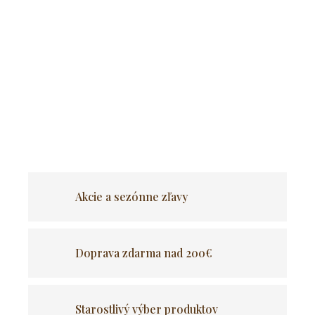
Tento štvorúrovňový stojan na uteráky je vyrobený z
najkvalitnejšej práškovo lakovanej ocele, je nielen esteticky
vyrobený, ale vyznačuje sa aj mimoriadnou praktickosťou.
Má 4 ramená v rôznych výškach, čo uľahčuje nasadzovanie
a vyzliekanie uterákov a zároveň šetrí miesto.
OPÝTAŤ SA
Akcie a sezónne zľavy
Doprava zdarma nad 200€
Starostlivý výber produktov