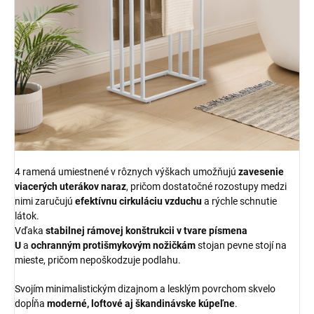
4 ramená umiestnené v rôznych výškach umožňujú
zavesenie
viacerých uterákov naraz
, pričom dostatočné rozostupy medzi
nimi zaručujú
efektívnu cirkuláciu vzduchu
a rýchle schnutie
látok.
Vďaka
stabilnej rámovej konštrukcii v tvare písmena
U
a
ochranným protišmykovým nožičkám
stojan pevne stojí na
mieste, pričom nepoškodzuje podlahu.
Svojím minimalistickým dizajnom a lesklým povrchom skvelo
dopĺňa
moderné, loftové aj škandinávske kúpeľne
.