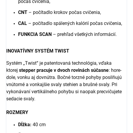
počas cvičenia,
CNT
– počítadlo krokov počas cvičenia,
CAL
– počítadlo spálených kalórií počas cvičenia,
FUNKCIA SCAN
– prehľad všetkých informácií.
INOVATÍVNY SYSTÉM TWIST
Systém „Twist“ je patentovaná technológia, vďaka
ktorej
stepper pracuje v dvoch rovinách súčasne
: hore-
dole, vonku aj dovnútra. Bočné torzné pohyby posilňujú
vnútorné a vonkajšie svaly stehien a brušné svaly. Pri
vykonávaní vertikálneho pohybu si naopak precvičujete
sedacie svaly.
ROZMERY
Dĺžka:
40 cm