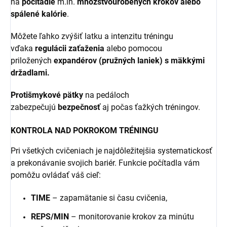
na
počítadle
m.in.
množstvo
urobených krokov alebo
spálené kalórie
.
Môžete ľahko zvýšiť latku a intenzitu tréningu
vďaka
regulácii zaťaženia
alebo pomocou
priložených
expandérov (pružných laniek) s mäkkými
držadlami.
Protišmykové pätky
na pedáloch
zabezpečujú
bezpečnosť
aj počas ťažkých tréningov.
KONTROLA NAD POKROKOM TRÉNINGU
Pri všetkých cvičeniach je najdôležitejšia systematickosť
a prekonávanie svojich bariér. Funkcie počítadla vám
pomôžu ovládať váš cieľ:
TIME
– zapamätanie si času cvičenia,
REPS/MIN
– monitorovanie krokov za minútu