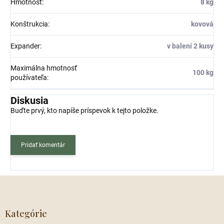
Hmotnosť
:
8 kg
Konštrukcia
:
kovová
Expander
:
v balení 2 kusy
Maximálna hmotnosť
100 kg
používateľa
:
Diskusia
Buďte prvý, kto napíše príspevok k tejto položke.
Pridať komentár
Z
á
p
ä
Kategórie