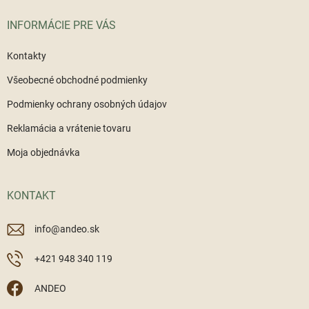
t
i
INFORMÁCIE PRE VÁS
e
Kontakty
Všeobecné obchodné podmienky
Podmienky ochrany osobných údajov
Reklamácia a vrátenie tovaru
Moja objednávka
KONTAKT
info
@
andeo.sk
+421 948 340 119
ANDEO