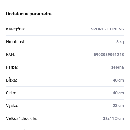
Dodatočné parametre
Kategória
:
ŠPORT - FITNESS
Hmotnosť
:
8 kg
EAN
:
5903089061243
Farba
:
zelená
Dĺžka
:
40 cm
Šírka
:
40 cm
Výška
:
23 cm
Veľkosť chodidla
:
32x11,5 cm