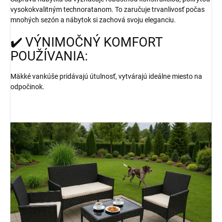
vysokokvalitným technoratanom. To zaručuje trvanlivosť počas
mnohých sezón a nábytok si zachová svoju eleganciu.
✔️ VÝNIMOČNÝ KOMFORT
POUŽÍVANIA:
Mäkké vankúše pridávajú útulnosť, vytvárajú ideálne miesto na
odpočinok.