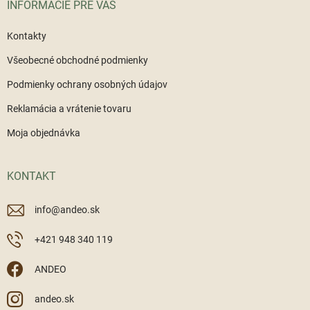
INFORMÁCIE PRE VÁS
e
Kontakty
Všeobecné obchodné podmienky
Podmienky ochrany osobných údajov
Reklamácia a vrátenie tovaru
Moja objednávka
KONTAKT
info
@
andeo.sk
+421 948 340 119
ANDEO
andeo.sk