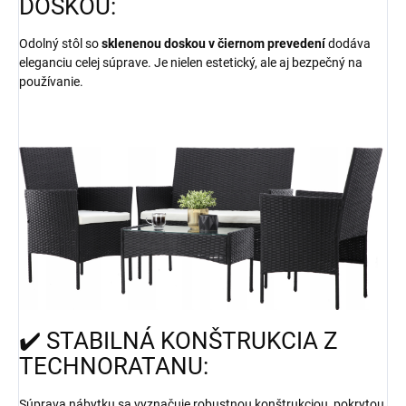
DOSKOU:
Odolný stôl so
sklenenou doskou v čiernom prevedení
dodáva
eleganciu celej súprave. Je nielen estetický, ale aj bezpečný na
používanie.
✔️ STABILNÁ KONŠTRUKCIA Z
TECHNORATANU:
Súprava nábytku sa vyznačuje robustnou konštrukciou, pokrytou