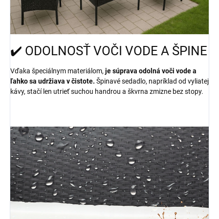
✔️ ODOLNOSŤ VOČI VODE A ŠPINE
Vďaka špeciálnym materiálom,
je súprava odolná voči vode a
ľahko sa udržiava v čistote.
Špinavé sedadlo, napríklad od vyliatej
kávy, stačí len utrieť suchou handrou a škvrna zmizne bez stopy.