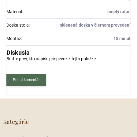
Materiál
:
umelý ratan
Doska stola
:
sklenená doska v čiernom prevedení
Montáž
:
15 minút
Diskusia
Buďte prvý, kto napíše príspevok k tejto položke.
Pridať komentár
Z
á
p
ä
Kategórie
t
i