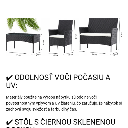
✔️ ODOLNOSŤ VOČI POČASIU A
UV:
Materiály použité na výrobu nábytku sú odolné voči
poveternostným vplyvom a UV žiareniu, čo zaručuje, že nábytok si
zachová svoju sviežosť a farbu dlhý čas.
✔️ STÔL S ČIERNOU SKLENENOU