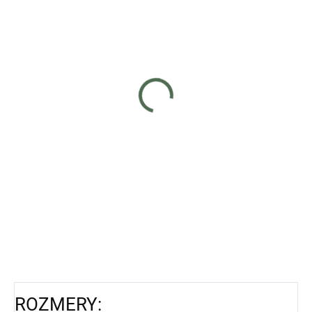
Skladom
(>5 ks)
Záhradný set ratanového
nábytku: Lavica + stolík + 2
kreslá - hnedá
€149
Do košíka
SET ZÁHRADNÉHO NÁBYTKU
Súprava ratanového záhradného
nábytku je ideálna pre tých, ktorí
hľadajú kombináciu klasiky a
elegancie. Jednoduchý tvar
a štýlové...
ROZMERY: