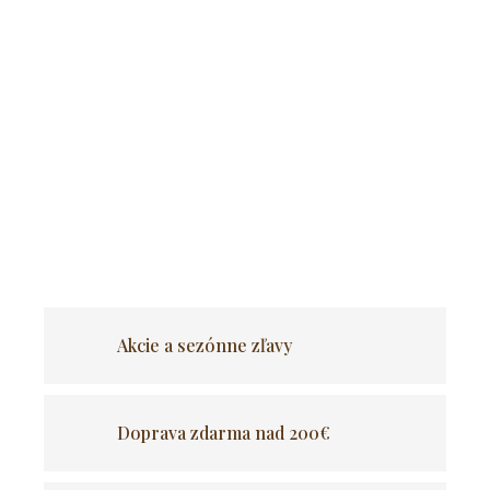
Atraktívna zamatová jedálenská stolička
Imola
svojim
dizajnovým stvárnením prináša do segmentu stoličiek
nevšedný pohľad. Dôraz kladie nielen na nevšedný
design, ale najmä na maximálne pohodlie.
V tomto smere
sa inšpirovala pohodlnými kreslami
a presne v tomto
duchu je štylizovaný
pohodlný sedák
tejto stoličky.
OPÝTAŤ SA
Akcie a sezónne zľavy
Doprava zdarma nad 200€