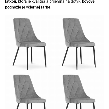
látkou,
ktorá je kvalitná a príjemná na dotyk,
kovové
podnožie
je v
čiernej farbe
.