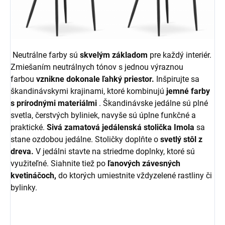
Neutrálne farby sú
skvelým základom
pre každý interiér.
Zmiešaním neutrálnych tónov s jednou výraznou
farbou
vznikne dokonale ľahký priestor.
Inšpirujte sa
škandinávskymi krajinami, ktoré kombinujú
jemné farby
s prírodnými materiálmi
. Škandinávske jedálne sú plné
svetla, čerstvých byliniek, navyše sú úplne funkčné a
praktické.
Sivá zamatová jedálenská stolička Imola
sa
stane ozdobou jedálne. Stoličky doplňte o
svetlý stôl z
dreva.
V jedálni stavte na striedme doplnky, ktoré sú
využiteľné. Siahnite tiež po
ľanových závesných
kvetináčoch,
do ktorých umiestnite vždyzelené rastliny či
bylinky.