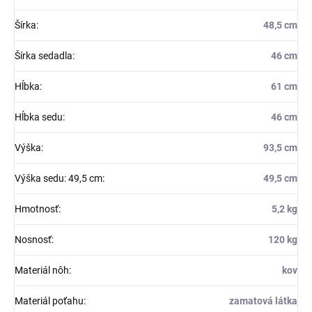
Šírka
:
48,5 cm
Šírka sedadla
:
46 cm
Hĺbka
:
61 cm
Hĺbka sedu
:
46 cm
Výška
:
93,5 cm
Výška sedu: 49,5 cm
:
49,5 cm
Hmotnosť
:
5,2 kg
Nosnosť
:
120 kg
Materiál nôh
:
kov
Materiál poťahu
:
zamatová látka