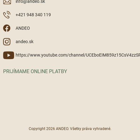
info
@
andeo.sk
+421 948 340 119
ANDEO
andeo.sk
https://www.youtube.com/channel/UCEboEIM859z15CsV4zz
PRIJÍMAME ONLINE PLATBY
Copyright 2026
ANDEO
. Všetky práva vyhradené.