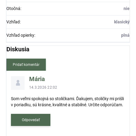
Otočná
:
nie
Vzhľad
:
klasický
Vzhľad opierky
:
plná
Diskusia
Pridať komentár
V
Mária
ý
p
14.3.2026 22:02
i
Som veľmi spokojná so stoličkami. Ďakujem, stoličky mi prišli
s
v poriadku, sú krásne, kvalitné a stabilné. Určite odporúčam.
d
i
s
Odpovedať
k
u