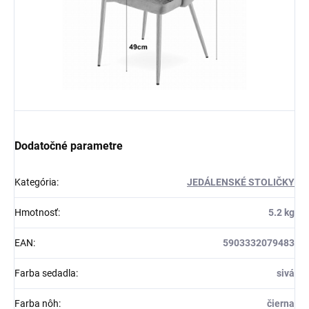
Dodatočné parametre
Kategória
:
JEDÁLENSKÉ STOLIČKY
Hmotnosť
:
5.2 kg
EAN
:
5903332079483
Farba sedadla
:
sivá
Farba nôh
:
čierna