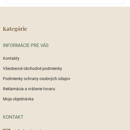
s
Z
i
á
í
p
ä
Kategórie
t
i
INFORMÁCIE PRE VÁS
e
Kontakty
Všeobecné obchodné podmienky
Podmienky ochrany osobných údajov
Reklamácia a vrátenie tovaru
Moja objednávka
KONTAKT