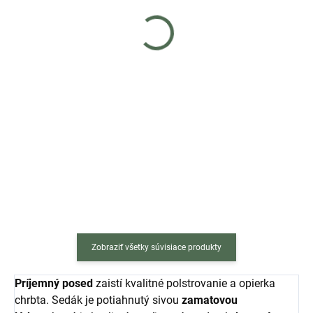
Jedálenský stôl 80 cm
Jedálenský stôl 80 cm biely
čierny
€65
€65
Do košíka
Do košíka
Okrúhly stôl s priemerom 80cm s
Okrúhly stôl s priemerom 80 cm s
bielou MDF doskou je doplnený o
bielou MDF doskou je doplnený o
4 stabilné drevené nohy. Matný
4 stabilné drevené nohy. Matný
povrch dosky stola sa skvele hodí
povrch dosky stola sa skvele hodí
k takmer každému typu nábytku.
k takmer každému typu nábytku.
Či už potrebujete...
Či už...
Zobraziť všetky súvisiace produkty
Príjemný posed
zaistí kvalitné polstrovanie a opierka
chrbta. Sedák je potiahnutý sivou
zamatovou