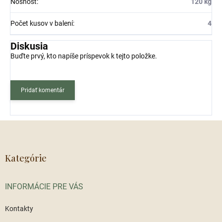
Nosnosť
:
120 kg
Počet kusov v balení
:
4
Diskusia
Buďte prvý, kto napíše príspevok k tejto položke.
Pridať komentár
Z
á
p
ä
Kategórie
t
i
INFORMÁCIE PRE VÁS
e
Kontakty