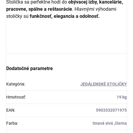
Stolička sa perfektne hodí do
obývacej izby, kancelárie,
pracovne, spálne a reštaurácie
. Hlavnými výhodami
stoličky sú
funkčnosť, elegancia a odolnosť.
Dodatočné parametre
Kategória
:
JEDÁLENSKÉ STOLIČKY
Hmotnosť
:
19 kg
EAN
:
5903332071975
Farba
:
tmavá sivá ,čierna