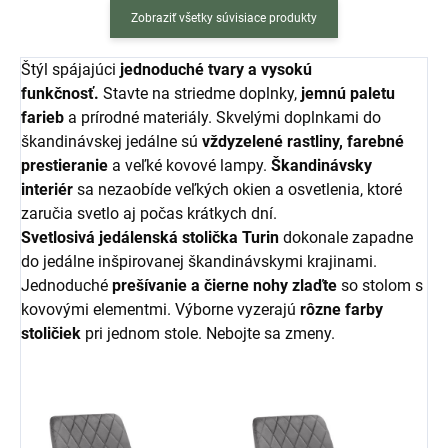
Zobraziť všetky súvisiace produkty
Štýl spájajúci
jednoduché tvary a vysokú
funkčnosť.
Stavte na striedme doplnky,
jemnú paletu
farieb
a prírodné materiály. Skvelými doplnkami do
škandinávskej jedálne sú
vždyzelené rastliny, farebné
prestieranie
a veľké kovové lampy.
Škandinávsky
interiér
sa nezaobíde veľkých okien a osvetlenia, ktoré
zaručia svetlo aj počas krátkych dní.
Svetlosivá jedálenská stolička Turin
dokonale zapadne
do jedálne inšpirovanej škandinávskymi krajinami.
Jednoduché
prešívanie a čierne nohy zlaďte
so stolom s
kovovými elementmi. Výborne vyzerajú
rôzne farby
stoličiek
pri jednom stole. Nebojte sa zmeny.