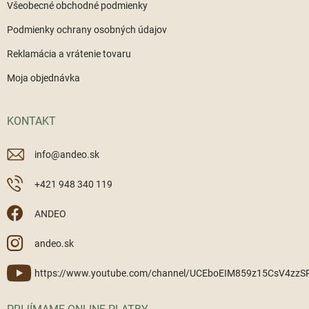
Všeobecné obchodné podmienky
Podmienky ochrany osobných údajov
Reklamácia a vrátenie tovaru
Moja objednávka
KONTAKT
info
@
andeo.sk
+421 948 340 119
ANDEO
andeo.sk
https://www.youtube.com/channel/UCEboEIM859z15CsV4zz