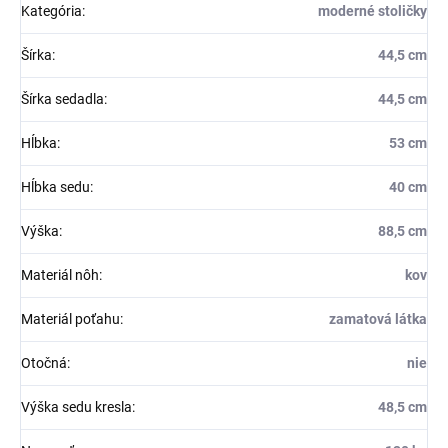
Kategória
:
moderné stoličky
Šírka
:
44,5 cm
Šírka sedadla
:
44,5 cm
Hĺbka
:
53 cm
Hĺbka sedu
:
40 cm
Výška
:
88,5 cm
Materiál nôh
:
kov
Materiál poťahu
:
zamatová látka
Otočná
:
nie
Výška sedu kresla
:
48,5 cm