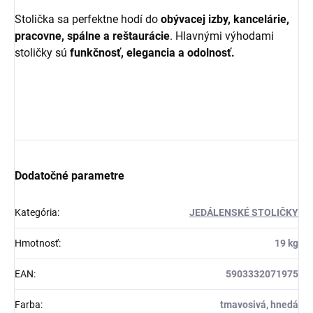
Stolička sa perfektne hodí do
obývacej izby, kancelárie,
pracovne, spálne a reštaurácie
. Hlavnými výhodami
stoličky sú
funkčnosť, elegancia a odolnosť.
Dodatočné parametre
Kategória
:
JEDÁLENSKÉ STOLIČKY
Hmotnosť
:
19 kg
EAN
:
5903332071975
Farba
:
tmavosivá, hnedá