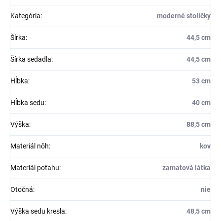
Kategória
:
moderné stoličky
Šírka
:
44,5 cm
Šírka sedadla
:
44,5 cm
Hĺbka
:
53 cm
Hĺbka sedu
:
40 cm
Výška
:
88,5 cm
Materiál nôh
:
kov
Materiál poťahu
:
zamatová látka
Otočná
:
nie
Výška sedu kresla
:
48,5 cm