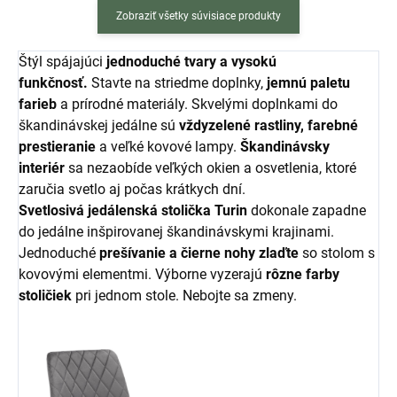
Zobraziť všetky súvisiace produkty
Štýl spájajúci
jednoduché tvary a vysokú
funkčnosť.
Stavte na striedme doplnky,
jemnú paletu
farieb
a prírodné materiály. Skvelými doplnkami do
škandinávskej jedálne sú
vždyzelené rastliny, farebné
prestieranie
a veľké kovové lampy.
Škandinávsky
interiér
sa nezaobíde veľkých okien a osvetlenia, ktoré
zaručia svetlo aj počas krátkych dní.
Svetlosivá jedálenská stolička Turin
dokonale zapadne
do jedálne inšpirovanej škandinávskymi krajinami.
Jednoduché
prešívanie a čierne nohy zlaďte
so stolom s
kovovými elementmi. Výborne vyzerajú
rôzne farby
stoličiek
pri jednom stole. Nebojte sa zmeny.