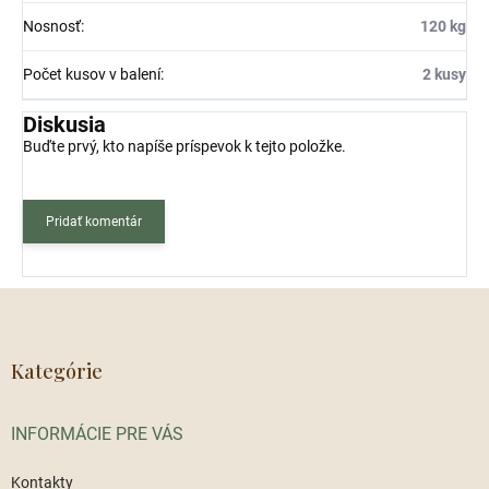
Nosnosť
:
120 kg
Počet kusov v balení
:
2 kusy
Diskusia
Buďte prvý, kto napíše príspevok k tejto položke.
Pridať komentár
Z
á
p
ä
Kategórie
t
i
INFORMÁCIE PRE VÁS
e
Kontakty