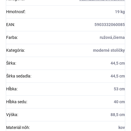
Hmotnosť
:
19 kg
EAN
:
5903332060085
Farba
:
ružová,čierna
Kategória
:
moderné stoličky
Šírka
:
44,5 cm
Šírka sedadla
:
44,5 cm
Hĺbka
:
53 cm
Hĺbka sedu
:
40 cm
Výška
:
88,5 cm
Materiál nôh
:
kov