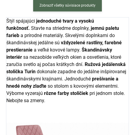
Zobraziť všetky súvisiace produkty
Štýl spájajúci
jednoduché tvary a vysokú
funkčnosť.
Stavte na striedme doplnky,
jemnú paletu
farieb
a prírodné materiály. Skvelými doplnkami do
škandinávskej jedálne sú
vždyzelené rastliny, farebné
prestieranie
a veľké kovové lampy.
Škandinávsky
interiér
sa nezaobíde veľkých okien a osvetlenia, ktoré
zaručia svetlo aj počas krátkych dní.
Ružová jedálenská
stolička Turin
dokonale zapadne do jedálne inšpirovanej
škandinávskymi krajinami. Jednoduché
prešívanie a
hnedé nohy zlaďte
so stolom s kovovými elementmi.
Výborne vyzerajú
rôzne farby stoličiek
pri jednom stole.
Nebojte sa zmeny.