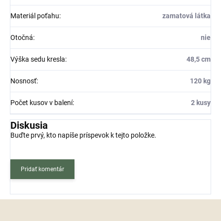
Materiál poťahu
:
zamatová látka
Otočná
:
nie
Výška sedu kresla
:
48,5 cm
Nosnosť
:
120 kg
Počet kusov v balení
:
2 kusy
Diskusia
Buďte prvý, kto napíše príspevok k tejto položke.
Pridať komentár
Z
á