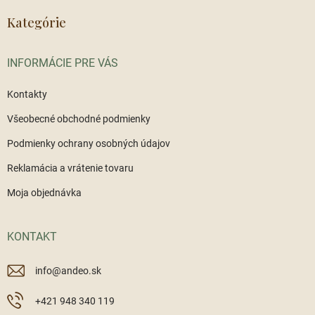
p
ä
Kategórie
t
i
INFORMÁCIE PRE VÁS
e
Kontakty
Všeobecné obchodné podmienky
Podmienky ochrany osobných údajov
Reklamácia a vrátenie tovaru
Moja objednávka
KONTAKT
info
@
andeo.sk
+421 948 340 119