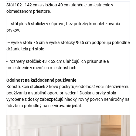
Stôl 102–142 cm s vložkou 40 cm uľahčuje umiestnenie v
obmedzenom priestore.
– stôl plus 6 stoličky v súprave, bez potreby kompletizovania
prvkov.
– výška stola 76 cm a výška stoličky 90,5 cm podporujú pohodlné
držanie tela pri stole
- rozmery stoličiek 43 × 52 cm uľahčujú ich prisunutie a
umiestnenie v menších miestnostiach
Odolnosť na každodenné používanie
Konštrukcia stoličiek z kovu poskytuje odolnosť voči intenzívnemu
používaniu a stabilnú oporu pri sedení. Doska a prvky stola
vyrobené z dosky zabezpečujú hladký, rovný povrch nenáročný na
údržbu a pohodlný na servírovanie jedál.