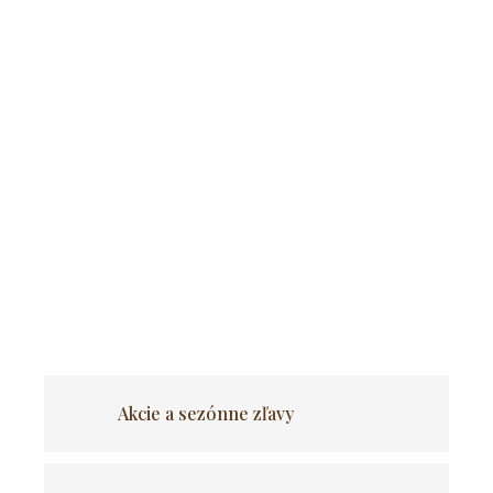
Pridať do košíka
Sada stola HARRY 102-142 cm,
dub Artisan/čierna, a 6 čiernych
stoličiek PERU
Okrúhly stôl s priemerom 102 cm sa rozkladá na 142 cm a
súprava obsahuje 6 zladené stoličky.
OPÝTAŤ SA
Akcie a sezónne zľavy