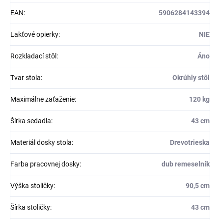
EAN
:
5906284143394
Lakťové opierky
:
NIE
Rozkladací stôl
:
Áno
Tvar stola
:
Okrúhly stôl
Maximálne zaťaženie
:
120 kg
Šírka sedadla
:
43 cm
Materiál dosky stola
:
Drevotrieska
Farba pracovnej dosky
:
dub remeselník
Výška stoličky
:
90,5 cm
Šírka stoličky
:
43 cm