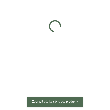
Skladom
Skladom
(>5 ks)
(>5 ks)
Barová stolička EAST
Barová stolička MIG béžová
čierny zamat / chrómová
/ zlatá podnož
podnož
€109
€59
Do košíka
Do košíka
Štýlová zamatová stolička Mig v
Barová stolička EAST je
neutrálnej farbe je kombináciou
dokonalým spojením
elegancie, pohodlia a funkčnosti.
elegantného dizajnu a
Ideálna do moderných kuchýň,
praktickosti, ktorá dodá každej
kuchynských ostrovčekov alebo
miestnosti štýlový nádych. Tento
štýlových domácich...
prémiový kúsok nábytku zaujme
nielen svojím...
Zobraziť všetky súvisiace produkty