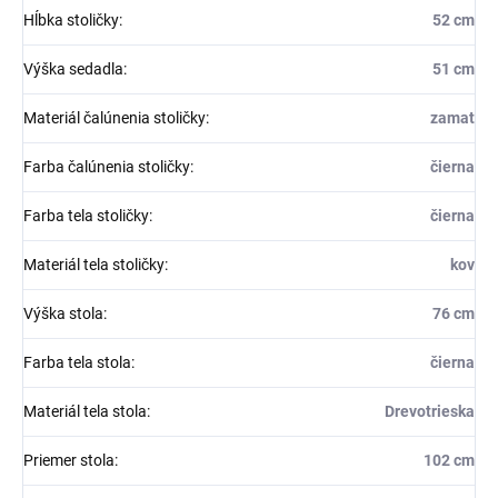
Hĺbka stoličky
:
52 cm
Výška sedadla
:
51 cm
Materiál čalúnenia stoličky
:
zamat
Farba čalúnenia stoličky
:
čierna
Farba tela stoličky
:
čierna
Materiál tela stoličky
:
kov
Výška stola
:
76 cm
Farba tela stola
:
čierna
Materiál tela stola
:
Drevotrieska
Priemer stola
:
102 cm