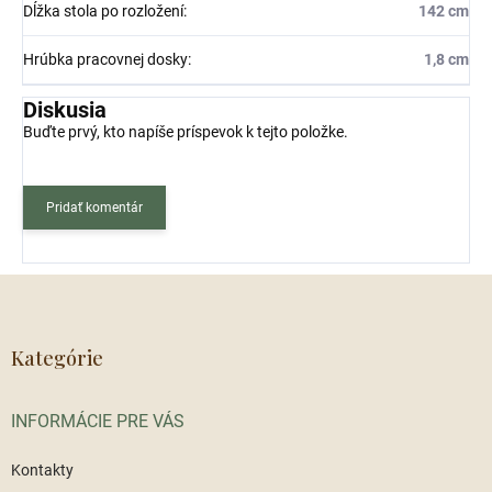
Dĺžka stola po rozložení
:
142 cm
Hrúbka pracovnej dosky
:
1,8 cm
Diskusia
Buďte prvý, kto napíše príspevok k tejto položke.
Pridať komentár
Z
á
p
ä
Kategórie
t
i
INFORMÁCIE PRE VÁS
e
Kontakty