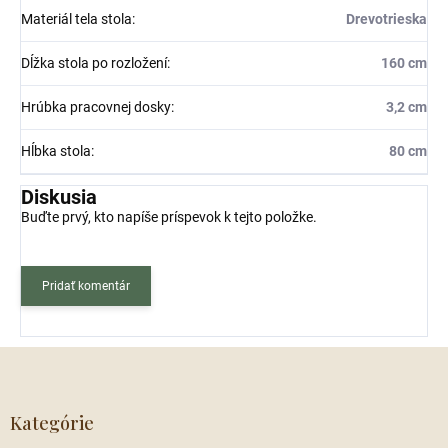
Materiál tela stola
:
Drevotrieska
Dĺžka stola po rozložení
:
160 cm
Hrúbka pracovnej dosky
:
3,2 cm
Hĺbka stola
:
80 cm
Diskusia
Buďte prvý, kto napíše príspevok k tejto položke.
Pridať komentár
Z
á
p
ä
Kategórie
t