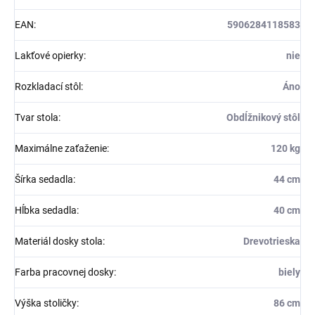
EAN
:
5906284118583
Lakťové opierky
:
nie
Rozkladací stôl
:
Áno
Tvar stola
:
Obdĺžnikový stôl
Maximálne zaťaženie
:
120 kg
Šírka sedadla
:
44 cm
Hĺbka sedadla
:
40 cm
Materiál dosky stola
:
Drevotrieska
Farba pracovnej dosky
:
biely
Výška stoličky
:
86 cm