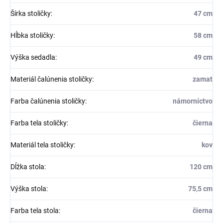
Šírka stoličky
:
47 cm
Hĺbka stoličky
:
58 cm
Výška sedadla
:
49 cm
Materiál čalúnenia stoličky
:
zamat
Farba čalúnenia stoličky
:
námorníctvo
Farba tela stoličky
:
čierna
Materiál tela stoličky
:
kov
Dĺžka stola
:
120 cm
Výška stola
:
75,5 cm
Farba tela stola
:
čierna