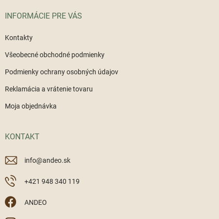
i
INFORMÁCIE PRE VÁS
e
Kontakty
Všeobecné obchodné podmienky
Podmienky ochrany osobných údajov
Reklamácia a vrátenie tovaru
Moja objednávka
KONTAKT
info
@
andeo.sk
+421 948 340 119
ANDEO