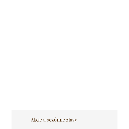
Pridať do košíka
Sada stola CLARK 120-160 cm,
čierny/biely lesk a 4 stoličiek
LUCKY v námorníckej modrej farbe
Stôl, ktorý každému jedlu dodá nádych luxusu, je teraz na dosah
ruky.
OPÝTAŤ SA
Akcie a sezónne zľavy