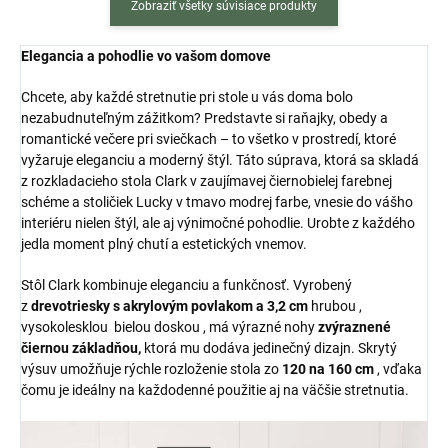
Zobraziť všetky súvisiace produkty
Elegancia a pohodlie vo vašom domove
Chcete, aby každé stretnutie pri stole u vás doma bolo
nezabudnuteľným zážitkom? Predstavte si raňajky, obedy a
romantické večere pri sviečkach – to všetko v prostredí, ktoré
vyžaruje eleganciu a moderný štýl. Táto súprava, ktorá sa skladá
z rozkladacieho stola Clark v zaujímavej čiernobielej farebnej
schéme a stoličiek Lucky v tmavo modrej farbe, vnesie do vášho
interiéru nielen štýl, ale aj výnimočné pohodlie. Urobte z každého
jedla moment plný chutí a estetických vnemov.
Stôl Clark kombinuje eleganciu a funkčnosť. Vyrobený
z
drevotriesky s akrylovým povlakom a
3,2 cm
hrubou ,
vysokolesklou
bielou doskou , má výrazné nohy
zvýraznené
čiernou základňou,
ktorá mu dodáva jedinečný dizajn. Skrytý
výsuv umožňuje rýchle rozloženie stola zo
120 na 160 cm
, vďaka
čomu je ideálny na každodenné použitie aj na väčšie stretnutia.