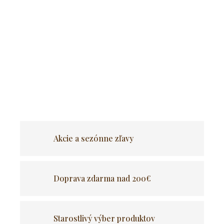
Objavte výhodnú kombináciu obľúbených produktov v jednom
balení. Set je navrhnutý tak, aby sa produkty navzájom dopĺňali
a priniesli vám maximálny efekt za ešte lepšiu cenu. Ušetrite
čas aj peniaze a doprajte si kompletné riešenie bez
kompromisov.
OPÝTAŤ SA
Akcie a sezónne zľavy
Doprava zdarma nad 200€
Starostlivý výber produktov