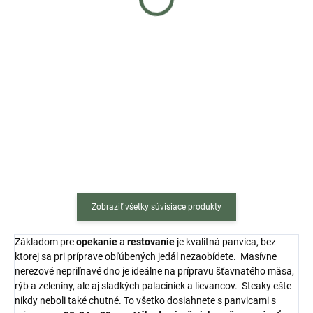
€67
€70
Do košíka
Do košíka
12 dielna sada hrncov do každej
Rozsiahla sada je ideálna pre
kuchyne. V
začiatočníkov, ale aj pre
kuchyni nenahraditeľný pomocník
skúsených kuchárov na výmenu
pre rýchle, chutné a oku
alebo doplnenie súčasných
lahodiace pokrmy. Vďaka
hrncov. Či už chcete pripraviť
materiálu, z ktorého sú...
čerstvú omáčku alebo variť...
Zobraziť všetky súvisiace produkty
Základom pre
opekanie
a
restovanie
je kvalitná panvica, bez
ktorej sa pri príprave obľúbených jedál nezaobídete. Masívne
nerezové nepriľnavé dno je ideálne na prípravu šťavnatého mäsa,
rýb a zeleniny, ale aj sladkých palaciniek a lievancov. Steaky ešte
nikdy neboli také chutné. To všetko dosiahnete s panvicami s