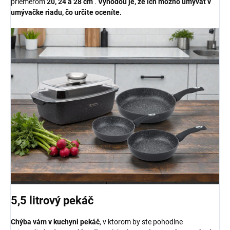
priemerom
20, 24 a 28 cm
.
Výhodou je, že ich možno umývať v
umývačke riadu, čo určite oceníte.
5,5 litrový pekáč
Chýba vám v kuchyni pekáč
, v ktorom by ste pohodlne