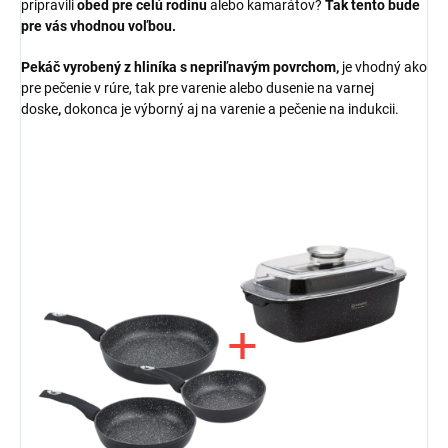
pripravili
obed pre celú rodinu
alebo kamarátov?
Tak tento
bude
pre vás vhodnou voľbou.
Pekáč vyrobený z
hliníka
s nepriľnavým povrchom,
je vhodný ako
pre pečenie v rúre, tak pre varenie alebo dusenie na varnej
doske
,
dokonca je výborný aj na varenie a pečenie na indukcii.