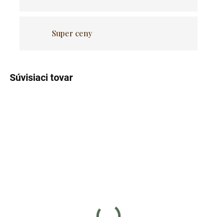
Super ceny
Súvisiaci tovar
Akcia
Akcia
Skladom
Skladom
(>5 ks)
(>5 ks)
Sada 12ks hrncov Grande
12 kusová sada hrncov z
Home
nehrdzavejúcej ocele