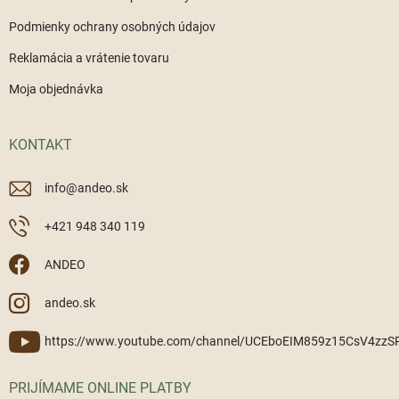
Podmienky ochrany osobných údajov
Reklamácia a vrátenie tovaru
Moja objednávka
KONTAKT
info
@
andeo.sk
+421 948 340 119
ANDEO
andeo.sk
https://www.youtube.com/channel/UCEboEIM859z15CsV4zz
PRIJÍMAME ONLINE PLATBY