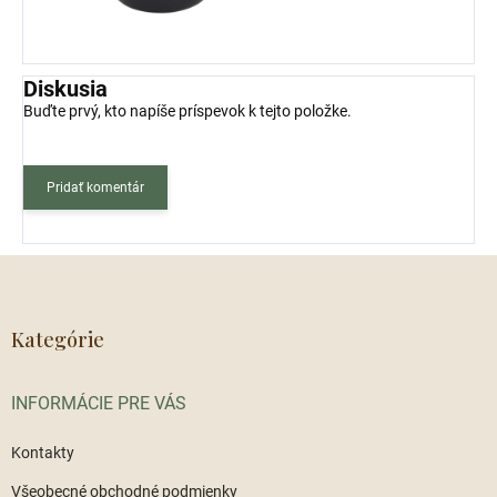
Diskusia
Buďte prvý, kto napíše príspevok k tejto položke.
Pridať komentár
Z
á
p
ä
Kategórie
t
i
INFORMÁCIE PRE VÁS
e
Kontakty
Všeobecné obchodné podmienky