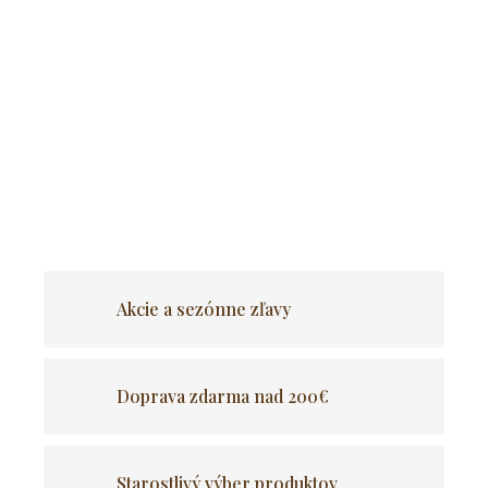
Pridať do košíka
Lusknutím prsta sa vaša terasa premení na oázu
pokoja!
Hľadáte
dokonalú rohovú sedaciu súpravu
, ktorá vám
umožní relaxovať aj hodovať? Predstavujeme vám
luxusný záhradný nábytok
–
vašu novú záhradnú lásku
!
OPÝTAŤ SA
Akcie a sezónne zľavy
Doprava zdarma nad 200€
Starostlivý výber produktov