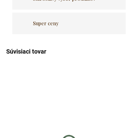
Super ceny
Súvisiaci tovar
Skladom
Skladom
(>5 ks)
(>5 ks)
Závesné hojdacie
Závesné hojdacie
dvojkreslo VULCANO - sivé
dvojkreslo VALENCIA -