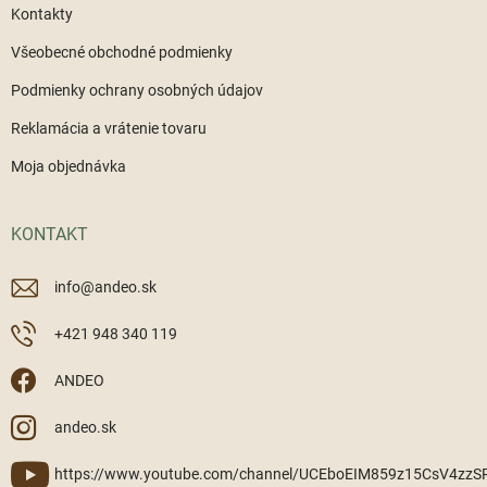
Kontakty
Všeobecné obchodné podmienky
Podmienky ochrany osobných údajov
Reklamácia a vrátenie tovaru
Moja objednávka
KONTAKT
info
@
andeo.sk
+421 948 340 119
ANDEO
andeo.sk
https://www.youtube.com/channel/UCEboEIM859z15CsV4zz