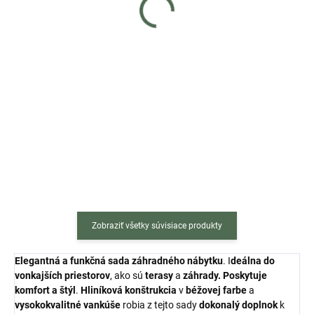
čierno červené
€229
€229
Do košíka
Do košíka
Pri kúpe závesného kresla získaš
Pri kúpe závesného kresla získaš
50 % zľavu na obal s kódom
50 % zľavu na obal s kódom
"obal50"! + DOPRAVA ZDARMA
"obal50"! + DOPRAVA ZDARMA
Elegantné sivé závesné hojdacie
Elegantné čierne závesné
dvojkreslo...
hojdacie dvojkreslo VALENCIA s...
Zobraziť všetky súvisiace produkty
Elegantná a funkčná sada záhradného nábytku
. I
deálna do
vonkajších priestorov
, ako sú
terasy
a
záhrady. Poskytuje
komfort a štýl
.
Hliníková konštrukcia
v
béžovej farbe
a
vysokokvalitné vankúše
robia z tejto sady
dokonalý doplnok
k