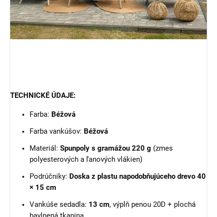
TECHNICKÉ ÚDAJE:
Farba:
Béžová
Farba vankúšov:
Béžová
Materiál:
Spunpoly s gramážou 220 g
(zmes
polyesterových a ľanových vlákien)
Podrúčniky:
Doska z plastu napodobňujúceho drevo 40
× 15 cm
Vankúše sedadla:
13 cm
, výplň penou 20D + plochá
bavlnená tkanina