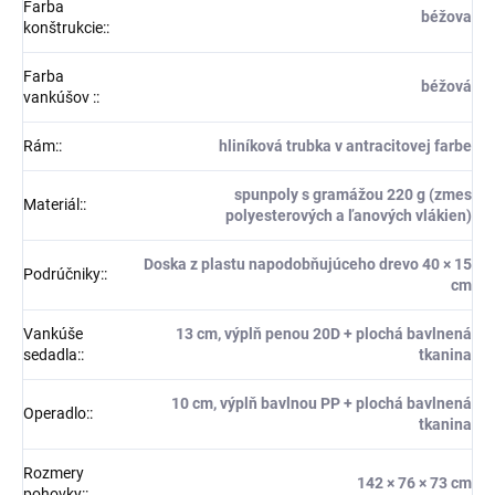
Farba
béžova
konštrukcie:
:
Farba
béžová
vankúšov :
:
Rám:
:
hliníková trubka v antracitovej farbe
spunpoly s gramážou 220 g (zmes
Materiál:
:
polyesterových a ľanových vlákien)
Doska z plastu napodobňujúceho drevo 40 × 15
Podrúčniky:
:
cm
Vankúše
13 cm, výplň penou 20D + plochá bavlnená
sedadla:
:
tkanina
10 cm, výplň bavlnou PP + plochá bavlnená
Operadlo:
:
tkanina
Rozmery
142 × 76 × 73 cm
pohovky:
: