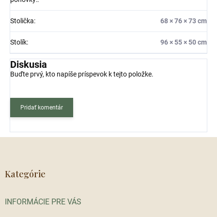
Stolička
:
68 × 76 × 73 cm
Stolík
:
96 × 55 × 50 cm
Diskusia
Buďte prvý, kto napíše príspevok k tejto položke.
Pridať komentár
Z
á
p
ä
Kategórie
t
i
INFORMÁCIE PRE VÁS
e