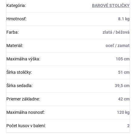
Kategória
:
BAROVÉ STOLIČKY
Hmotnosť
:
8.1 kg
Farba
:
zlatá / béžová
Materiál
:
oceľ / zamat
Maximálna výška
:
105 cm
Šírka stoličky
:
51 cm
Šírka sedadla
:
39,5 cm
Priemer základne
:
42 cm
Maximálna nosnosť
:
120 kg
Počet kusov v balení
:
2