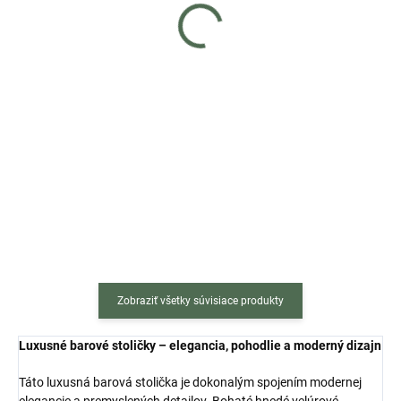
60cm okrúhly stolový set
80cm okrúhly stolový set
biely+ 2 stoličky MARK
biely a 2 stoličky MARK
biele
čierne + 2 stoličky MARK
€105
€159
čierneZADARMO
Do košíka
Do košíka
Jedálenský set stôl TODI 60 cm +
Jedálenský set stôl TODI 80 cm a
2 stoličky MARK biele prinášajú
2 stoličky MARK čierne + 2
do vášho domova modernú
stoličky MARK čierne
kontrastnú eleganciu
ZADARMO prinášajú do vášho
a nadčasový škandinávsky
domova modernú kontrastnú
štýl. Stôl s priemerom 60...
eleganciu a nadčasový...
Zobraziť všetky súvisiace produkty
Luxusné barové stoličky – elegancia, pohodlie a moderný dizajn
Táto luxusná barová stolička je dokonalým spojením modernej
elegancie a premyslených detailov. Bohaté hnedé velúrové