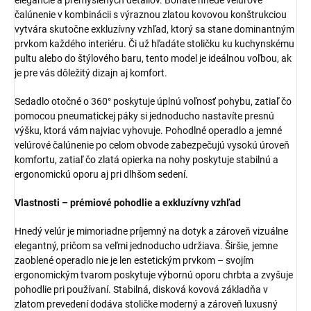
čalúnenie v kombinácii s výraznou zlatou kovovou konštrukciou
vytvára skutočne exkluzívny vzhľad, ktorý sa stane dominantným
prvkom každého interiéru. Či už hľadáte stoličku ku kuchynskému
pultu alebo do štýlového baru, tento model je ideálnou voľbou, ak
je pre vás dôležitý dizajn aj komfort.
Sedadlo otočné o 360° poskytuje úplnú voľnosť pohybu, zatiaľ čo
pomocou pneumatickej páky si jednoducho nastavíte presnú
výšku, ktorá vám najviac vyhovuje. Pohodlné operadlo a jemné
velúrové čalúnenie po celom obvode zabezpečujú vysokú úroveň
komfortu, zatiaľ čo zlatá opierka na nohy poskytuje stabilnú a
ergonomickú oporu aj pri dlhšom sedení.
Vlastnosti – prémiové pohodlie a exkluzívny vzhľad
Hnedý velúr je mimoriadne príjemný na dotyk a zároveň vizuálne
elegantný, pričom sa veľmi jednoducho udržiava. Širšie, jemne
zaoblené operadlo nie je len estetickým prvkom – svojím
ergonomickým tvarom poskytuje výbornú oporu chrbta a zvyšuje
pohodlie pri používaní. Stabilná, disková kovová základňa v
zlatom prevedení dodáva stoličke moderný a zároveň luxusný