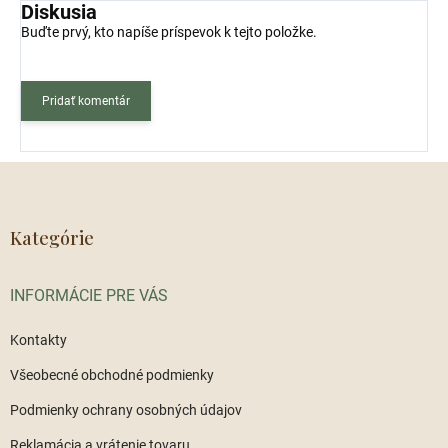
Diskusia
Buďte prvý, kto napíše príspevok k tejto položke.
Pridať komentár
Z
á
p
ä
Kategórie
t
i
INFORMÁCIE PRE VÁS
e
Kontakty
Všeobecné obchodné podmienky
Podmienky ochrany osobných údajov
Reklamácia a vrátenie tovaru