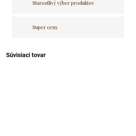
Starostlivý výber produktov
Super ceny
Súvisiaci tovar
Akcia
Skladom
Skladom
(>5 ks)
(>5 ks)
Jedálenská zostava TODI
Jedálenská zostava TODI