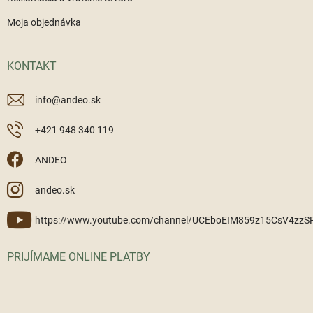
Moja objednávka
KONTAKT
info
@
andeo.sk
+421 948 340 119
ANDEO
andeo.sk
https://www.youtube.com/channel/UCEboEIM859z15CsV4zz
PRIJÍMAME ONLINE PLATBY