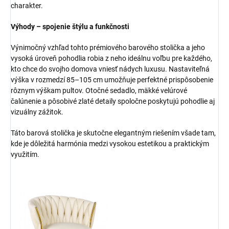
charakter.
Výhody – spojenie štýlu a funkčnosti
Výnimočný vzhľad tohto prémiového barového stolička a jeho
vysoká úroveň pohodlia robia z neho ideálnu voľbu pre každého,
kto chce do svojho domova vniesť nádych luxusu. Nastaviteľná
výška v rozmedzí 85–105 cm umožňuje perfektné prispôsobenie
rôznym výškam pultov. Otočné sedadlo, mäkké velúrové
čalúnenie a pôsobivé zlaté detaily spoločne poskytujú pohodlie aj
vizuálny zážitok.
Táto barová stolička je skutočne elegantným riešením všade tam,
kde je dôležitá harmónia medzi vysokou estetikou a praktickým
využitím.