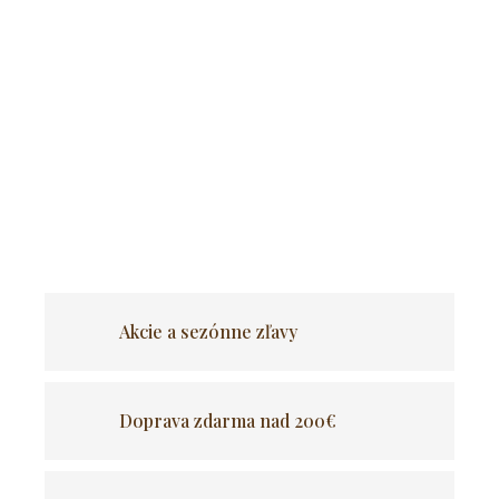
Sada 2 štýlových zamatových stoličiek Mig v neutrálnej farbe je
kombináciou elegancie, pohodlia a funkčnosti. Ideálna do
moderných kuchýň, kuchynských ostrovčekov alebo štýlových
domácich barov.
Vďaka mäkkému zamatovému čalúneniu a
pevnej základni poskytuje pohodlné sedenie a dodáva interiéru
luxusný nádych.
OPÝTAŤ SA
Akcie a sezónne zľavy
Doprava zdarma nad 200€