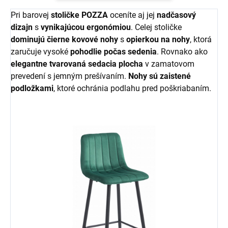
Pri barovej
stoličke POZZA
oceníte aj jej
nadčasový
dizajn
s
vynikajúcou ergonómiou
. Celej stoličke
dominujú čierne kovové nohy
s
opierkou na nohy
, ktorá
zaručuje vysoké
pohodlie počas sedenia
. Rovnako ako
elegantne tvarovaná sedacia plocha
v zamatovom
prevedení s jemným prešívaním.
Nohy sú zaistené
podložkami
, ktoré ochránia podlahu pred poškriabaním.