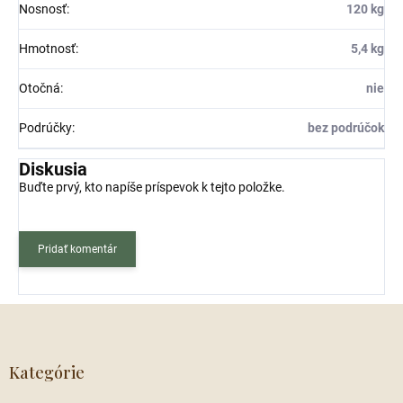
Nosnosť
:
120 kg
Hmotnosť
:
5,4 kg
Otočná
:
nie
Podrúčky
:
bez podrúčok
Diskusia
Buďte prvý, kto napíše príspevok k tejto položke.
Pridať komentár
Z
á
p
ä
Kategórie
t