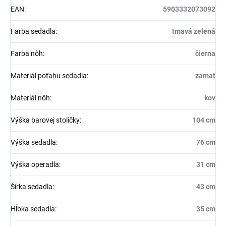
EAN
:
5903332073092
Farba sedadla
:
tmavá zelená
Farba nôh
:
čierna
Materiál poťahu sedadla
:
zamat
Materiál nôh
:
kov
Výška barovej stoličky
:
104 cm
Výška sedadla
:
76 cm
Výška operadla
:
31 cm
Šírka sedadla
:
43 cm
Hĺbka sedadla
:
35 cm