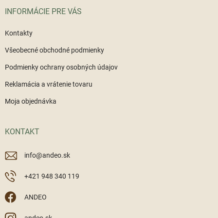
i
INFORMÁCIE PRE VÁS
e
Kontakty
Všeobecné obchodné podmienky
Podmienky ochrany osobných údajov
Reklamácia a vrátenie tovaru
Moja objednávka
KONTAKT
info
@
andeo.sk
+421 948 340 119
ANDEO