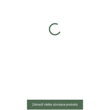
Skladom
Skladom
(>5 ks)
(>5 ks)
Čierny jedálenský stôl s
Jedálenský stôl 60 cm biely
doskou v dekore dub zlatý
€49
craft 120x80
€89
Do košíka
Do košíka
Okrúhly stôl s priemerom 60 cm s
bielou MDF doskou je doplnený o
Jedálenský stôl v čiernom
4 stabilné drevené nohy. Matný
prevedení so stolnou doskou v
povrch dosky stola sa skvele hodí
dekore dub zlatý craft je
k takmer každému typu nábytku.
perfektnou kombináciou
Či už...
elegancie a funkčnosti.
Vďaka rozmerom 120x80...
Zobraziť všetky súvisiace produkty