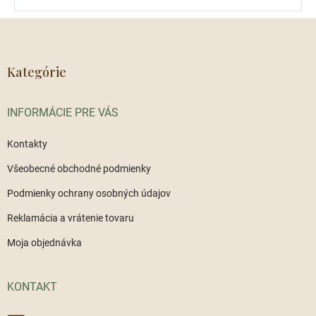
Z
á
p
ä
Kategórie
t
i
INFORMÁCIE PRE VÁS
e
Kontakty
Všeobecné obchodné podmienky
Podmienky ochrany osobných údajov
Reklamácia a vrátenie tovaru
Moja objednávka
KONTAKT