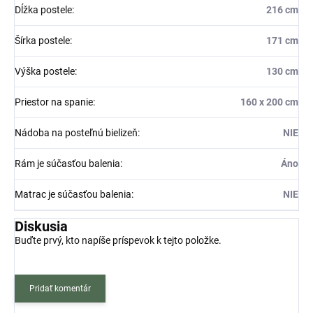
Dĺžka postele
:
216 cm
Šírka postele
:
171 cm
Výška postele
:
130 cm
Priestor na spanie
:
160 x 200 cm
Nádoba na posteľnú bielizeň
:
NIE
Rám je súčasťou balenia
:
Áno
Matrac je súčasťou balenia
:
NIE
Diskusia
Buďte prvý, kto napíše príspevok k tejto položke.
Pridať komentár