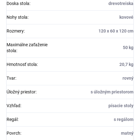
Doska stola
:
drevotreiska
Nohy stola
:
kovové
Rozmery
:
120 x 60 x 120 cm
Maximálne zaťaženie
50 kg
stola
:
Hmotnosť stola
:
20,7 kg
Tvar
:
rovný
Úložný priestor
:
s úložným priestorom
Vzhľad
:
písacie stoly
Regál
:
s regálom
Povrch
:
matný