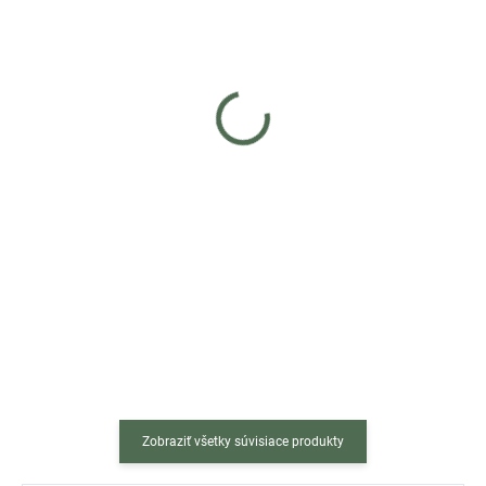
Skladom
Skladom
(3 ks)
(4 ks)
Otočná stolička AVOLA
Otočná stolička ALBA -
velvet - hnedá
čierna
€48
€45
Do košíka
Do košíka
Moderné kancelárske kreslo
Zaobstarajte si do pracovne či
AVOLA VELVET v hnedej
kancelárie nad mieru pohodlnú a
farbe prinesie do interiéru nehu a
zároveň štýlovú stoličku. Čierna
pokoj, bez straty na elegancii a
kancelárska stolička ALBA vnesie
praktickosti. Jemný zamatový
do interiéru kus...
poťah v kombinácii s...
Zobraziť všetky súvisiace produkty