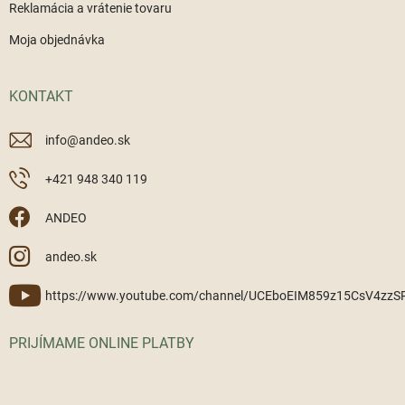
Reklamácia a vrátenie tovaru
Moja objednávka
KONTAKT
info
@
andeo.sk
+421 948 340 119
ANDEO
andeo.sk
https://www.youtube.com/channel/UCEboEIM859z15CsV4zz
PRIJÍMAME ONLINE PLATBY