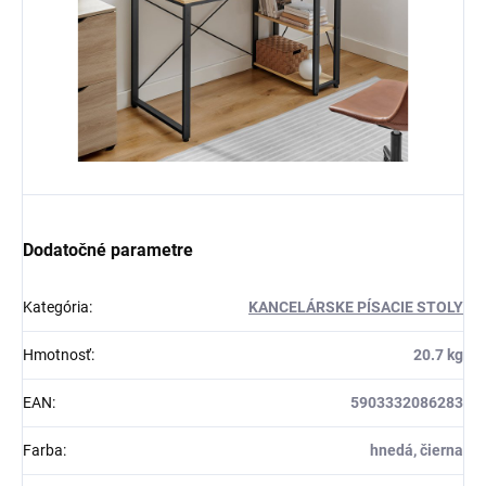
Dodatočné parametre
Kategória
:
KANCELÁRSKE PÍSACIE STOLY
Hmotnosť
:
20.7 kg
EAN
:
5903332086283
Farba
:
hnedá, čierna