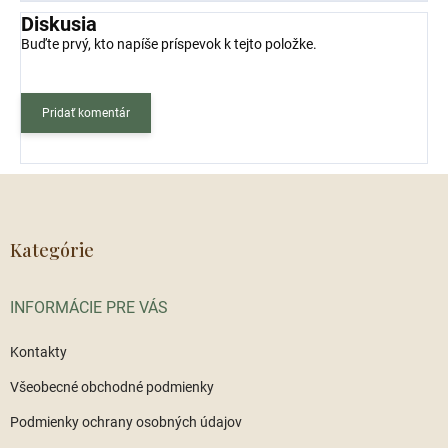
Diskusia
Buďte prvý, kto napíše príspevok k tejto položke.
Pridať komentár
Z
á
p
ä
Kategórie
t
i
INFORMÁCIE PRE VÁS
e
Kontakty
Všeobecné obchodné podmienky
Podmienky ochrany osobných údajov