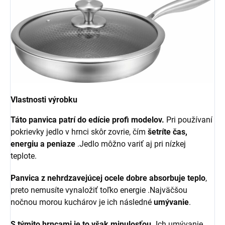
Vlastnosti výrobku
Táto panvica patrí do edície profi modelov.
Pri používaní
pokrievky jedlo v hrnci skôr zovrie, čím
šetríte čas,
energiu a peniaze
.Jedlo môžno variť aj pri nízkej
teplote.
Panvica z nehrdzavejúcej ocele dobre
absorbuje teplo
,
preto nemusíte vynaložiť toľko energie .Najväčšou
nočnou morou kuchárov je ich následné
umývanie
.
S týmito hrncami je to však minulosťou.
Ich umývanie