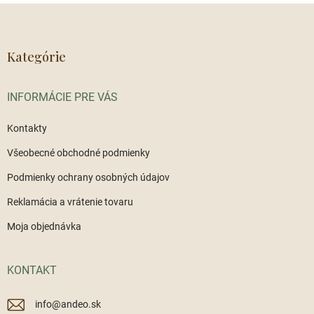
Z
á
p
ä
Kategórie
t
i
INFORMÁCIE PRE VÁS
e
Kontakty
Všeobecné obchodné podmienky
Podmienky ochrany osobných údajov
Reklamácia a vrátenie tovaru
Moja objednávka
KONTAKT
info
@
andeo.sk