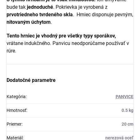
bude tak
jednoduché
. Pokrievka je vyrobená z
prvotriedneho tvrdeného skla
. Hrniec disponuje pevným,
nitovaným úchytom
.
Tento hrniec je vhodný pre všetky typy sporákov,
vrátane indukčného. Panvicu neodporúčame používať v
rúre.
Dodatočné parametre
Kategória
:
PANVICE
Hmotnosť
:
0.5 kg
Priemer
:
20 cm
Materiál
:
nerezová oceľ