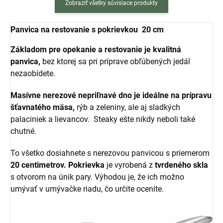
Zobraziť všetky súvisiace produkty
Panvica na restovanie s pokrievkou 20 cm
Základom pre opekanie a restovanie je kvalitná
panvica,
bez ktorej sa pri príprave obľúbených jedál
nezaobídete.
Masívne nerezové nepriľnavé dno je ideálne na prípravu
šťavnatého mäsa,
rýb a zeleniny, ale aj sladkých
palaciniek a lievancov. Steaky ešte nikdy neboli také
chutné.
To všetko dosiahnete s nerezovou panvicou s priemerom
20
centimetrov.
Pokrievka
je vyrobená z
tvrdeného skla
s otvorom na únik pary. Výhodou je, že ich možno
umývať v umývačke riadu, čo určite oceníte.