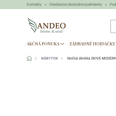
Prejsť
Kontakty
Všeobecné obchodné podmienky
Pod
na
obsah
AKČNÁ PONUKA
ZÁHRADNÉ HOJDAČKY
Domov
NÁBYTOK
Nočná skrinka SKIVE MODER
Neohodnotené
Podrobnosti hodn