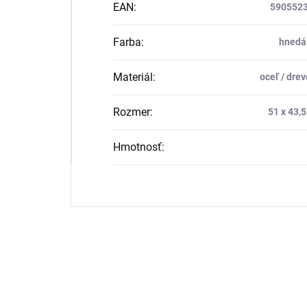
EAN
:
590552
Farba
:
hnedá 
Materiál
:
oceľ / drev
Rozmer
:
51 x 43,5
Hmotnosť
: