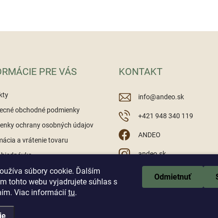
ORMÁCIE PRE VÁS
KONTAKT
kty
info
@
andeo.sk
ecné obchodné podmienky
+421 948 340 119
enky ochrany osobných údajov
ANDEO
ácia a vrátenie tovaru
andeo.sk
objednávka
oužíva súbory cookie. Ďalším
https://www.youtube.c
Odmietnuť
m tohto webu vyjadrujete súhlas s
ním. Viac informácií
tu
.
ie