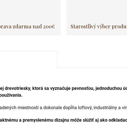
rava zdarma nad 200€
Starostlivý výber prod
anej drevotriesky, ktorá sa vyznačuje pevnosťou, jednoduchou 
používania.
adených miestností a dokonale dopĺňa loftový, industriálny a vin
tnému a premyslenému dizajnu môže slúžiť aj ako odkladací 