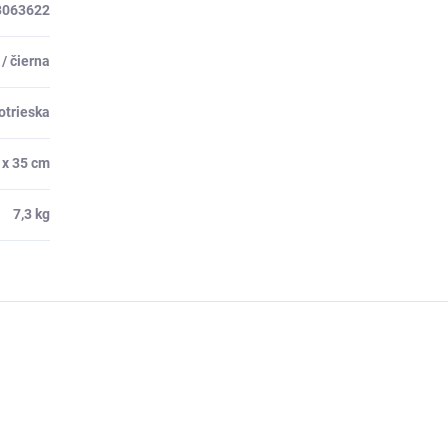
3063622
/ čierna
otrieska
 x 35 cm
7,3 kg