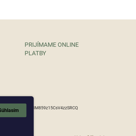
PRIJÍMAME ONLINE
PLATBY
om/channel/UCEboEIM859z15CsV4zzSRCQ
Súhlasím