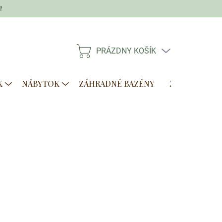
Moja objednávka
PRÁZDNY KOŠÍK
NÁKUPNÝ
KOŠÍK
K
NÁBYTOK
ZÁHRADNÉ BAZÉNY
ZVÝHODNENÉ
Pridať do košíka