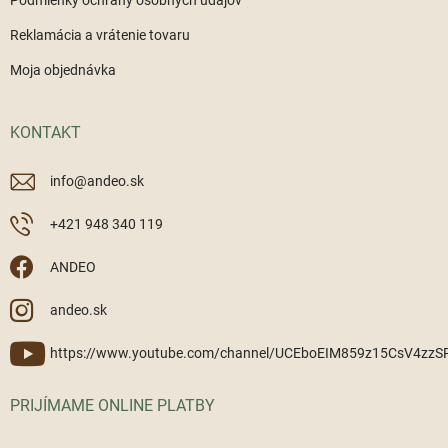
Podmienky ochrany osobných údajov
Reklamácia a vrátenie tovaru
Moja objednávka
KONTAKT
info
@
andeo.sk
+421 948 340 119
ANDEO
andeo.sk
https://www.youtube.com/channel/UCEboEIM859z15CsV4zz
PRIJÍMAME ONLINE PLATBY