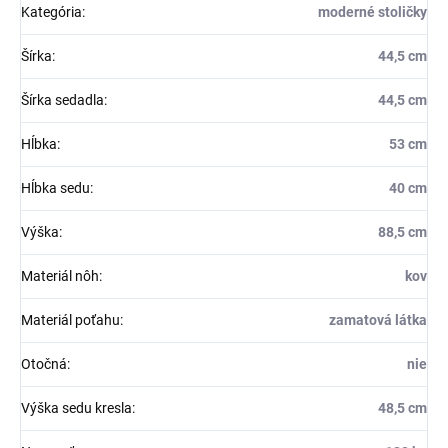
Kategória
:
moderné stoličky
Šírka
:
44,5 cm
Šírka sedadla
:
44,5 cm
Hĺbka
:
53 cm
Hĺbka sedu
:
40 cm
Výška
:
88,5 cm
Materiál nôh
:
kov
Materiál poťahu
:
zamatová látka
Otočná
:
nie
Výška sedu kresla
:
48,5 cm