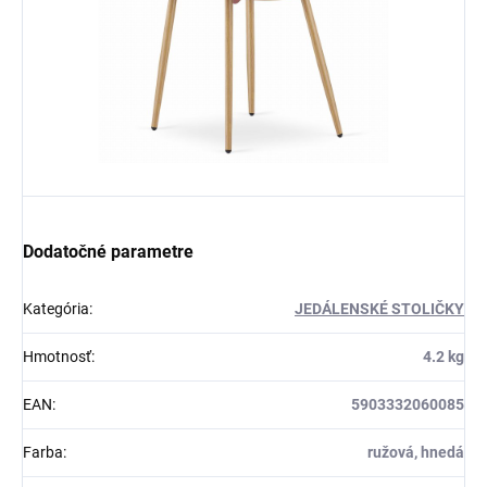
Dodatočné parametre
Kategória
:
JEDÁLENSKÉ STOLIČKY
Hmotnosť
:
4.2 kg
EAN
:
5903332060085
Farba
:
ružová, hnedá