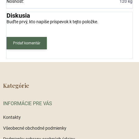
Nosnosť
:
120 kg
Diskusia
Buďte prvý, kto napíše príspevok k tejto položke.
Pridať komentár
Z
á
p
ä
Kategórie
t
i
INFORMÁCIE PRE VÁS
e
Kontakty
Všeobecné obchodné podmienky