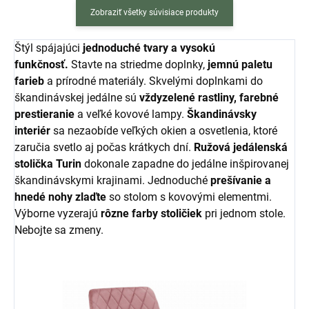
Zobraziť všetky súvisiace produkty
Štýl spájajúci
jednoduché tvary a vysokú
funkčnosť.
Stavte na striedme doplnky,
jemnú paletu
farieb
a prírodné materiály. Skvelými doplnkami do
škandinávskej jedálne sú
vždyzelené rastliny, farebné
prestieranie
a veľké kovové lampy.
Škandinávsky
interiér
sa nezaobíde veľkých okien a osvetlenia, ktoré
zaručia svetlo aj počas krátkych dní.
Ružová jedálenská
stolička Turin
dokonale zapadne do jedálne inšpirovanej
škandinávskymi krajinami. Jednoduché
prešívanie a
hnedé nohy zlaďte
so stolom s kovovými elementmi.
Výborne vyzerajú
rôzne farby stoličiek
pri jednom stole.
Nebojte sa zmeny.