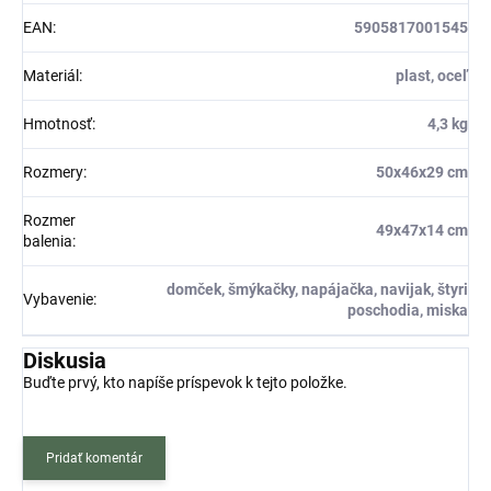
EAN
:
5905817001545
Materiál
:
plast, oceľ
Hmotnosť
:
4,3 kg
Rozmery
:
50x46x29 cm
Rozmer
49x47x14 cm
balenia
:
domček, šmýkačky, napájačka, navijak, štyri
Vybavenie
:
poschodia, miska
Diskusia
Buďte prvý, kto napíše príspevok k tejto položke.
Pridať komentár