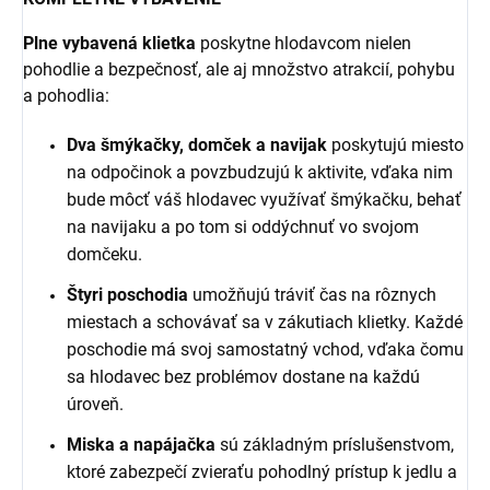
Plne vybavená klietka
poskytne hlodavcom nielen
pohodlie a bezpečnosť, ale aj množstvo atrakcií, pohybu
a pohodlia:
Dva šmýkačky, domček a navijak
poskytujú miesto
na odpočinok a povzbudzujú k aktivite, vďaka nim
bude môcť váš hlodavec využívať šmýkačku, behať
na navijaku a po tom si oddýchnuť vo svojom
domčeku.
Štyri poschodia
umožňujú tráviť čas na rôznych
miestach a schovávať sa v zákutiach klietky. Každé
poschodie má svoj samostatný vchod, vďaka čomu
sa hlodavec bez problémov dostane na každú
úroveň.
Miska a napájačka
sú základným príslušenstvom,
ktoré zabezpečí zvieraťu pohodlný prístup k jedlu a