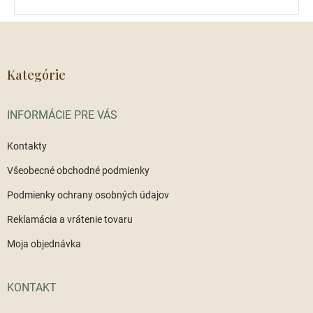
Z
á
p
ä
Kategórie
t
i
INFORMÁCIE PRE VÁS
e
Kontakty
Všeobecné obchodné podmienky
Podmienky ochrany osobných údajov
Reklamácia a vrátenie tovaru
Moja objednávka
KONTAKT