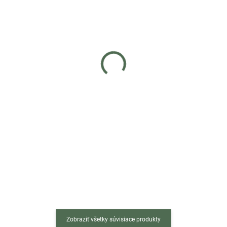
Skladom
Skladom
(>5 ks)
(>5 ks)
Závesné hojdacie kreslo
Závesné hojdacie kreslo
pre mačky MOON - čierno
pre mačky LILY - sivé
béžové
€39
€49
Do košíka
Do košíka
Ak hľadáte luxusný peliešok pre
Ak hľadáte luxusný peliešok pre
mačky, ktorý je zároveň funkčný a
mačky, ktorý je zároveň funkčný a
estetický, závesné hojdacie kreslo
estetický, závesné hojdacie kreslo
LILY je tou najlepšou
MOON je tou najlepšou
voľbou! Doprajte svojej mačičke...
voľbou! Doprajte svojej mačičke...
Zobraziť všetky súvisiace produkty