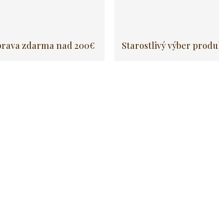
rava zdarma nad 200€
Starostlivý výber prod
Akcia