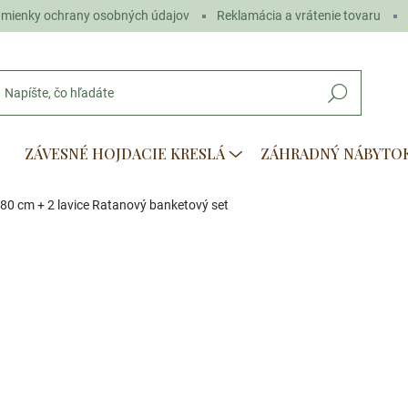
mienky ochrany osobných údajov
Reklamácia a vrátenie tovaru
Hľadať
ZÁVESNÉ HOJDACIE KRESLÁ
ZÁHRADNÝ NÁBYTO
180 cm + 2 lavice Ratanový banketový set
otenia
€169
€99
Jednotková
VYPREDANÉ
cena:
−
+