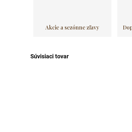
Akcie a sezónne zľavy
Dop
Súvisiaci tovar
Akcia