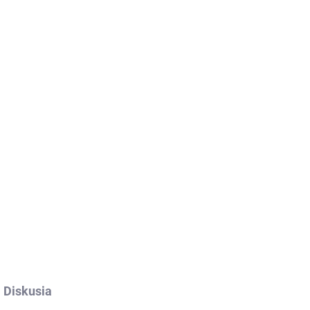
ladom
>5 ks)
ého
k + 2
ho
í
Diskusia