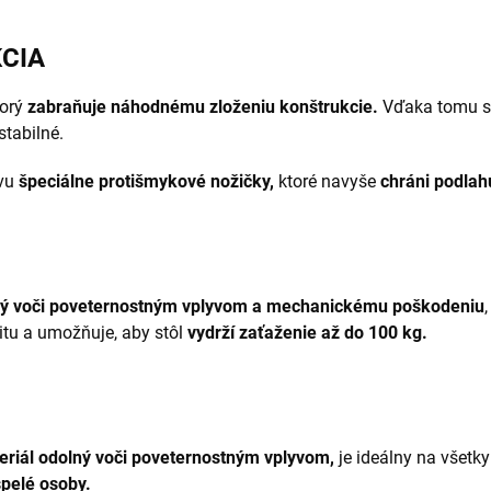
CIA
torý
zabraňuje náhodnému zloženiu konštrukcie.
Vďaka tomu s
stabilné.
avu
špeciálne protišmykové nožičky,
ktoré navyše
chráni podlah
ý voči poveternostným vplyvom a mechanickému poškodeniu
itu a umožňuje, aby stôl
vydrží zaťaženie až do 100 kg.
eriál odolný voči poveternostným vplyvom,
je ideálny na všetk
spelé osoby.