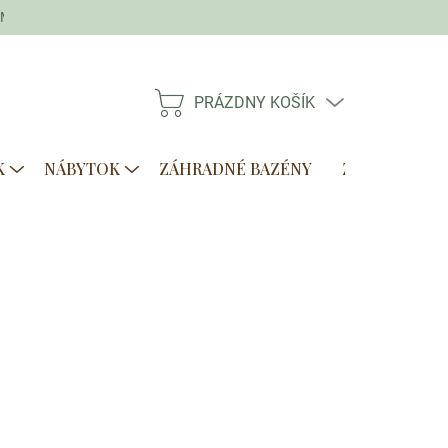
Moja objednávka
PRÁZDNY KOŠÍK
NÁKUPNÝ
KOŠÍK
K
NÁBYTOK
ZÁHRADNÉ BAZÉNY
ZVÝHODNENÉ
Pridať do košíka