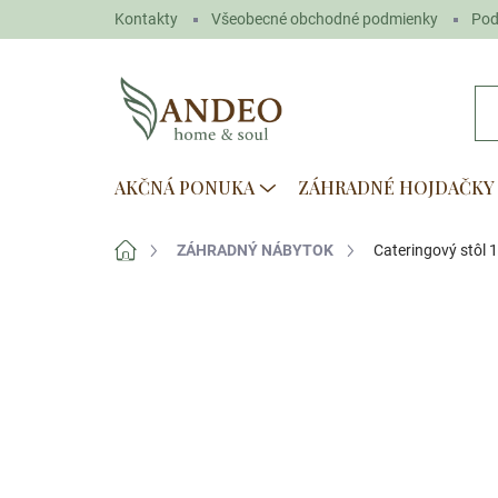
Prejsť
Kontakty
Všeobecné obchodné podmienky
Pod
na
obsah
AKČNÁ PONUKA
ZÁHRADNÉ HOJDAČKY
Domov
ZÁHRADNÝ NÁBYTOK
Cateringový stôl 
Neohodnotené
Podrobnosti hodn