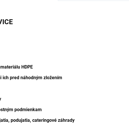
VICE
 materiálu HDPE
i ich pred náhodným zložením
y
nostným podmienkam
atia, podujatia, cateringové záhrady