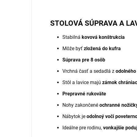
STOLOVÁ SÚPRAVA A LA
Stabilná
kovová konštrukcia
Môže byť
zložená do kufra
Súprava pre 8 osôb
Vrchná časť a sedadlá z
odolného
Stôl a lavice majú
zámok chrániac
Prepravné rukoväte
Nohy zakončené
ochranné nožičk
Nábytok je
odolnoý voči poveter
Ideálne pre rodinu,
vonkajšie poduj