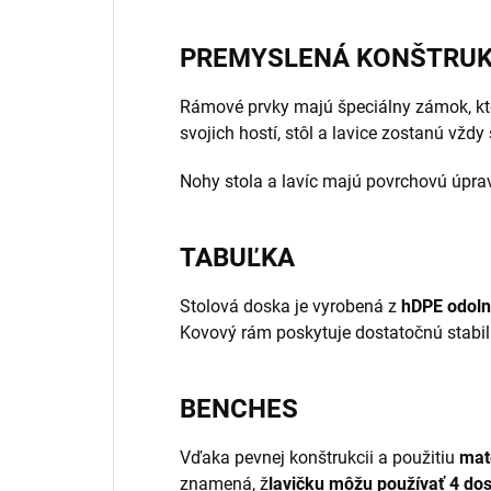
PREMYSLENÁ KONŠTRUK
Rámové prvky majú špeciálny zámok, k
svojich hostí, stôl a lavice zostanú vždy 
Nohy stola a lavíc majú povrchovú úpr
TABUĽKA
Stolová doska je vyrobená z
hDPE odoln
Kovový rám poskytuje dostatočnú stabil
BENCHES
Vďaka pevnej konštrukcii a použitiu
mat
znamená, ž
lavičku môžu používať 4 do