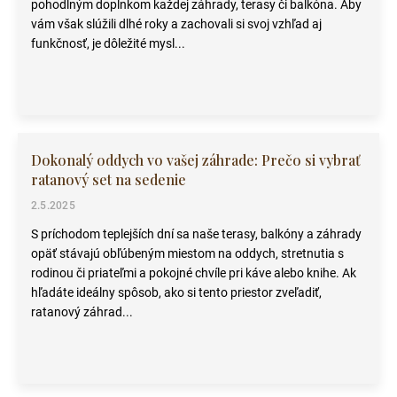
pohodlným doplnkom každej záhrady, terasy či balkóna. Aby
vám však slúžili dlhé roky a zachovali si svoj vzhľad aj
funkčnosť, je dôležité mysl...
Dokonalý oddych vo vašej záhrade: Prečo si vybrať
ratanový set na sedenie
2.5.2025
S príchodom teplejších dní sa naše terasy, balkóny a záhrady
opäť stávajú obľúbeným miestom na oddych, stretnutia s
rodinou či priateľmi a pokojné chvíle pri káve alebo knihe. Ak
hľadáte ideálny spôsob, ako si tento priestor zveľadiť,
ratanový záhrad...