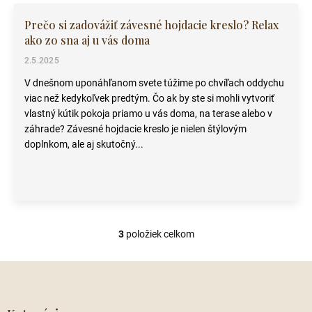
Prečo si zadovážiť závesné hojdacie kreslo? Relax
ako zo sna aj u vás doma
2.5.2025
V dnešnom uponáhľanom svete túžime po chvíľach oddychu
viac než kedykoľvek predtým. Čo ak by ste si mohli vytvoriť
vlastný kútik pokoja priamo u vás doma, na terase alebo v
záhrade? Závesné hojdacie kreslo je nielen štýlovým
doplnkom, ale aj skutočný...
3
položiek celkom
O
v
l
Z
á
á
d
p
a