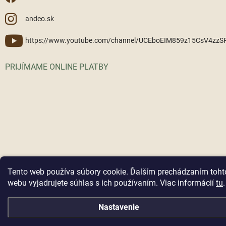
andeo.sk
https://www.youtube.com/channel/UCEboEIM859z15CsV4zz
PRIJÍMAME ONLINE PLATBY
Copyright 2026
ANDEO
. Všetky práva vyhradené.
Tento web používa súbory cookie. Ďalším prechádzaním toht
webu vyjadrujete súhlas s ich používaním. Viac informácií
tu
.
Vytvoril Shoptet
Nastavenie