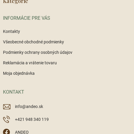
ä
Kategórie
c
t
i
i
e
INFORMÁCIE PRE VÁS
e
p
r
v
Kontakty
k
Všeobecné obchodné podmienky
y
v
Podmienky ochrany osobných údajov
ý
p
Reklamácia a vrátenie tovaru
i
s
Moja objednávka
u
KONTAKT
info
@
andeo.sk
+421 948 340 119
ANDEO