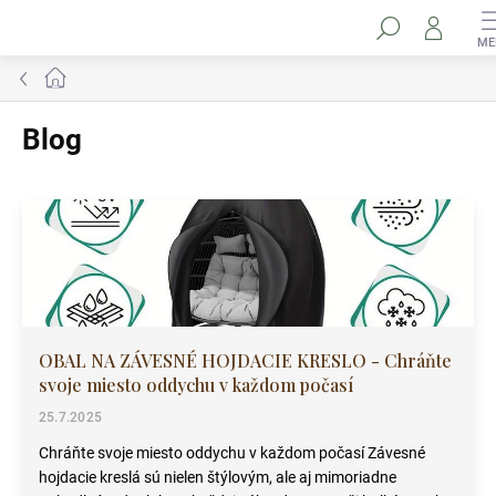
Prejsť
Hľadať
na
obsah
Domov
Blog
V
ý
p
i
s
č
l
OBAL NA ZÁVESNÉ HOJDACIE KRESLO - Chráňte
á
svoje miesto oddychu v každom počasí
n
k
25.7.2025
o
Chráňte svoje miesto oddychu v každom počasí Závesné
v
hojdacie kreslá sú nielen štýlovým, ale aj mimoriadne