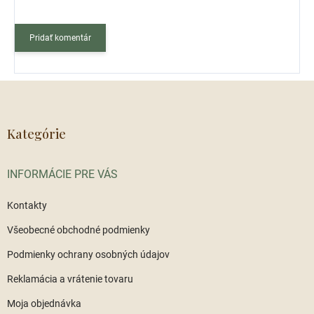
Pridať komentár
Z
á
p
ä
Kategórie
t
i
INFORMÁCIE PRE VÁS
e
Kontakty
Všeobecné obchodné podmienky
Podmienky ochrany osobných údajov
Reklamácia a vrátenie tovaru
Moja objednávka