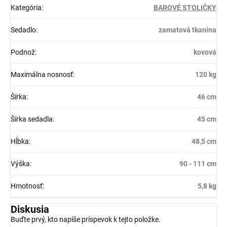
Kategória
:
BAROVÉ STOLIČKY
Sedadlo
:
zamatová tkanina
Podnož
:
kovová
Maximálna nosnosť
:
120 kg
Šírka
:
46 cm
Šírka sedadla
:
45 cm
Hĺbka
:
48,5 cm
Výška
:
90 - 111 cm
Hmotnosť
:
5,8 kg
Diskusia
Buďte prvý, kto napíše príspevok k tejto položke.