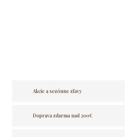
Otočná barová stolička WEST VELVET
je výrazným dizajnovým
prvkom, ktorý dodá každému priestoru šmrnc. Vďaka
čalúneniu
zo zamatovej látky
a výraznému prešívaniu pôsobí
moderne, ale zároveň útulne.
K
ovová podnož
doplnená o opierku
na nohy dodáva stoličke luxusný vzhľad a zaisťuje stabilitu.
Výšku
sedu možno nastaviť
pomocou páčky pod sedadlom.
OPÝTAŤ SA
Akcie a sezónne zľavy
Doprava zdarma nad 200€