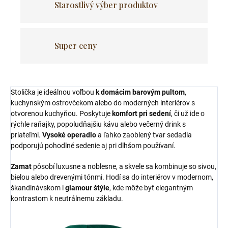
Starostlivý výber produktov
Super ceny
Stolička je ideálnou voľbou
k domácim barovým pultom
,
kuchynským ostrovčekom alebo do moderných interiérov s
otvorenou kuchyňou. Poskytuje
komfort pri sedení
, či už ide o
rýchle raňajky, popoludňajšiu kávu alebo večerný drink s
priateľmi.
Vysoké operadlo
a ľahko zaoblený tvar sedadla
podporujú pohodlné sedenie aj pri dlhšom používaní.
Zamat
pôsobí luxusne a noblesne, a skvele sa kombinuje so sivou,
bielou alebo drevenými tónmi. Hodí sa do interiérov v modernom,
škandinávskom i
glamour štýle
, kde môže byť elegantným
kontrastom k neutrálnemu základu.