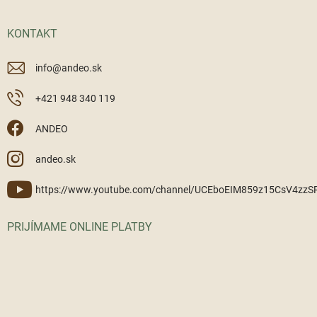
KONTAKT
info
@
andeo.sk
+421 948 340 119
ANDEO
andeo.sk
https://www.youtube.com/channel/UCEboEIM859z15CsV4zz
PRIJÍMAME ONLINE PLATBY